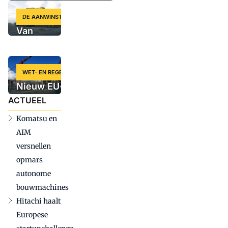
DE AANWINST
Van
Zweedse
krachtpatser
tot slimme
WET- EN REGELGEVING
krol: vijf
Nieuw EU-voorstel
nieuwe
voor
ACTUEEL
machines
aanbestedingregels
op een rij
Komatsu en
kan grote gevolgen
AIM
hebben voor
versnellen
bouwmachinesector
opmars
autonome
bouwmachines
Hitachi haalt
Europese