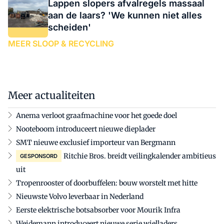
Lappen slopers afvalregels massaal
aan de laars? 'We kunnen niet alles
scheiden'
MEER SLOOP & RECYCLING
Meer actualiteiten
Anema verloot graafmachine voor het goede doel
Nooteboom introduceert nieuwe dieplader
SMT nieuwe exclusief importeur van Bergmann
Ritchie Bros. breidt veilingkalender ambitieus
GESPONSORD
uit
Tropenrooster of doorbuffelen: bouw worstelt met hitte
Nieuwste Volvo leverbaar in Nederland
Eerste elektrische botsabsorber voor Mourik Infra
Weidemann introduceert nieuwe serie wielladers