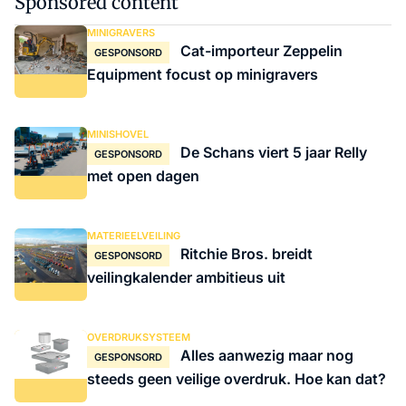
Sponsored content
MINIGRAVERS
Cat-importeur Zeppelin
GESPONSORD
Equipment focust op minigravers
MINISHOVEL
De Schans viert 5 jaar Relly
GESPONSORD
met open dagen
MATERIEELVEILING
Ritchie Bros. breidt
GESPONSORD
veilingkalender ambitieus uit
OVERDRUKSYSTEEM
Alles aanwezig maar nog
GESPONSORD
steeds geen veilige overdruk. Hoe kan dat?