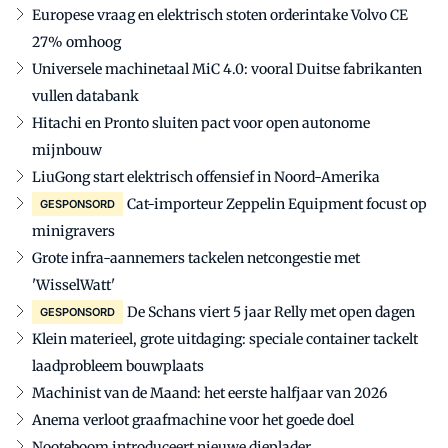
Europese vraag en elektrisch stoten orderintake Volvo CE
27% omhoog
Universele machinetaal MiC 4.0: vooral Duitse fabrikanten
vullen databank
Hitachi en Pronto sluiten pact voor open autonome
mijnbouw
LiuGong start elektrisch offensief in Noord-Amerika
Cat-importeur Zeppelin Equipment focust op
GESPONSORD
minigravers
Grote infra-aannemers tackelen netcongestie met
'WisselWatt'
De Schans viert 5 jaar Relly met open dagen
GESPONSORD
Klein materieel, grote uitdaging: speciale container tackelt
laadprobleem bouwplaats
Machinist van de Maand: het eerste halfjaar van 2026
Anema verloot graafmachine voor het goede doel
Nooteboom introduceert nieuwe dieplader