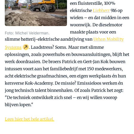
een fluisterstille, 100%
elektrische
Liebherr
916 op
wielen – en dat midden in een
woonwijk. De dieselmotor
maakte plaats voor een
Foto: Michel Velderman.
slimme batterij-elektrische aandrijving van
Urban Mobility
Systems
. Laadstress? Soms. Maar met slimme
oplossingen, zoals powerhubs en bouwaansluitingen, blijft het
werk doordraaien. De broers Patrick en Gert-Jan Kok bouwen
intussen voort aan het familiebedrijf met 150 medewerkers,
acht elektrische graafmachines, een eigen werkplaats én hun
kersverse Kok-Academy. De missie? Emissieloos werken én
jong technisch talent binnenhalen. Of zoals Patrick het zegt:
"De techniek ontwikkelt zich snel – en wij willen voorop
blijven lopen."
Lees hier het hele artikel.