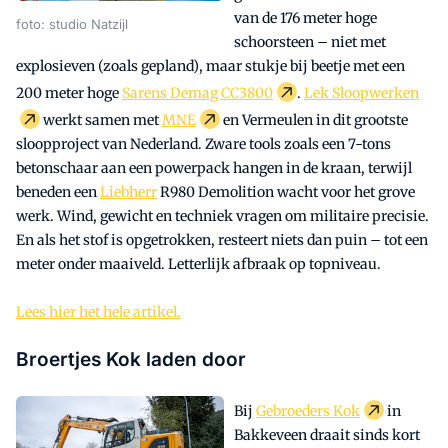
van de 176 meter hoge
foto: studio Natzijl
schoorsteen – niet met
explosieven (zoals gepland), maar stukje bij beetje met een
200 meter hoge
Sarens Demag CC3800
.
Lek Sloopwerken
werkt samen met
MNE
en Vermeulen in dit grootste
sloopproject van Nederland. Zware tools zoals een 7-tons
betonschaar aan een powerpack hangen in de kraan, terwijl
beneden een
Liebherr
R980 Demolition wacht voor het grove
werk. Wind, gewicht en techniek vragen om militaire precisie.
En als het stof is opgetrokken, resteert niets dan puin – tot een
meter onder maaiveld. Letterlijk afbraak op topniveau.
Lees hier het hele artikel.
Broertjes Kok laden door
Bij
Gebroeders Kok
in
Bakkeveen draait sinds kort