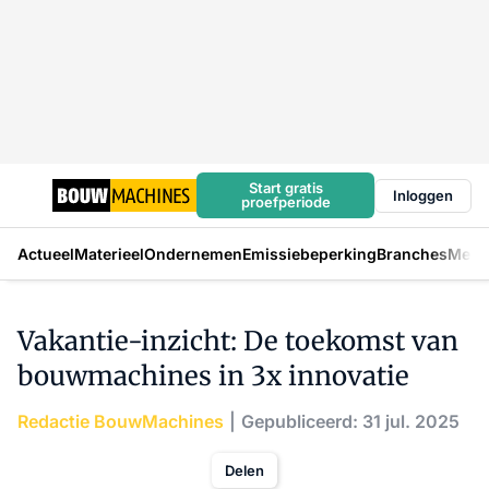
Start gratis
Inloggen
proefperiode
Actueel
Materieel
Ondernemen
Emissiebeperking
Branches
Mens
Vakantie-inzicht: De toekomst van
bouwmachines in 3x innovatie
Redactie BouwMachines
Gepubliceerd: 31 jul. 2025
Delen