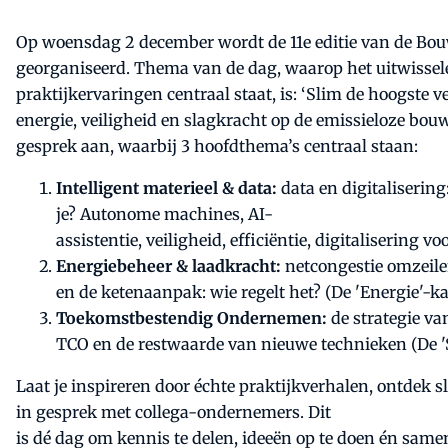
Op woensdag 2 december wordt de 11e editie van de B
georganiseerd. Thema van de dag, waarop het uitwissel
praktijkervaringen centraal staat, is: ‘Slim de hoogste 
energie, veiligheid en slagkracht op de emissieloze bou
gesprek aan, waarbij 3 hoofdthema’s centraal staan:
Intelligent materieel & data:
data en digitalisering
je? Autonome machines, AI-
assistentie, veiligheid, efficiëntie, digitalisering v
Energiebeheer & laadkracht:
netcongestie omzeilen
en de ketenaanpak: wie regelt het? (De 'Energie'-ka
Toekomstbestendig Ondernemen:
de strategie va
TCO en de restwaarde van nieuwe technieken (De '
Laat je inspireren door échte praktijkverhalen, ontdek 
in gesprek met collega-ondernemers. Dit
is dé dag om kennis te delen, ideeën op te doen én samen