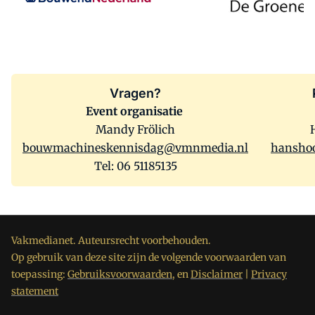
Vragen?
Event organisatie
Mandy Frölich
bouwmachineskennisdag@vmnmedia.nl
hansho
Tel: 06 51185135
Vakmedianet. Auteursrecht voorbehouden.
Op gebruik van deze site zijn de volgende voorwaarden van
toepassing:
Gebruiksvoorwaarden,
en
Disclaimer
|
Privacy
statement