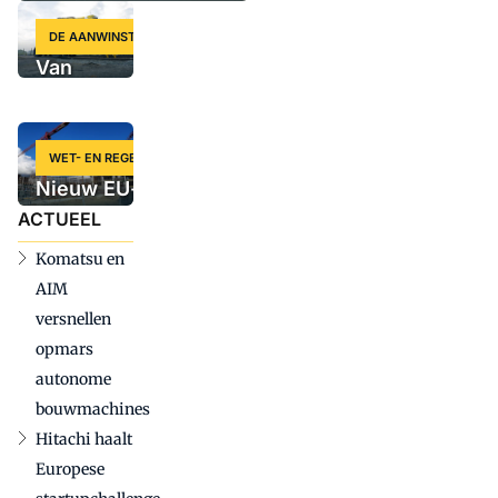
DE AANWINST
Van
Zweedse
krachtpatser
tot slimme
WET- EN REGELGEVING
krol: vijf
Nieuw EU-voorstel
nieuwe
voor
ACTUEEL
machines
aanbestedingregels
op een rij
Komatsu en
kan grote gevolgen
AIM
hebben voor
versnellen
bouwmachinesector
opmars
autonome
bouwmachines
Hitachi haalt
Europese