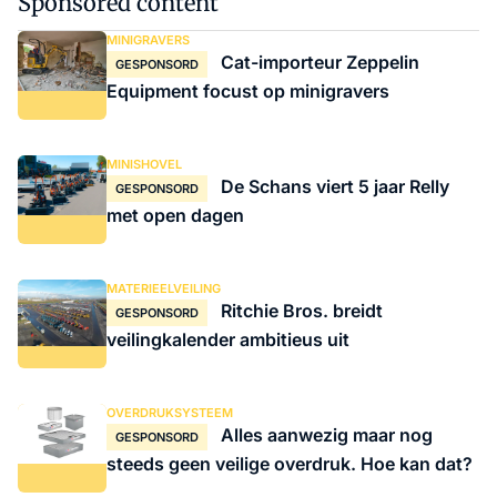
Sponsored content
MINIGRAVERS
Cat-importeur Zeppelin
GESPONSORD
Equipment focust op minigravers
MINISHOVEL
De Schans viert 5 jaar Relly
GESPONSORD
met open dagen
MATERIEELVEILING
Ritchie Bros. breidt
GESPONSORD
veilingkalender ambitieus uit
OVERDRUKSYSTEEM
Alles aanwezig maar nog
GESPONSORD
steeds geen veilige overdruk. Hoe kan dat?