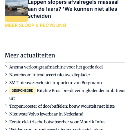
Lappen slopers afvalregels massaal
aan de laars? 'We kunnen niet alles
scheiden'
MEER SLOOP & RECYCLING
Meer actualiteiten
Anema verloot graafmachine voor het goede doel
Nooteboom introduceert nieuwe dieplader
SMT nieuwe exclusief importeur van Bergmann
Ritchie Bros. breidt veilingkalender ambitieus
GESPONSORD
uit
Tropenrooster of doorbuffelen: bouw worstelt met hitte
Nieuwste Volvo leverbaar in Nederland
Eerste elektrische botsabsorber voor Mourik Infra
Weidemann introduceert nieuwe serie wielladers