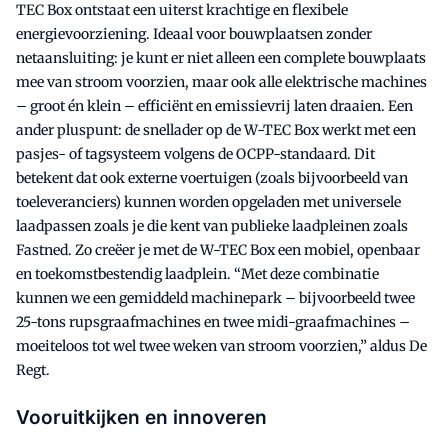
TEC Box ontstaat een uiterst krachtige en flexibele
energievoorziening. Ideaal voor bouwplaatsen zonder
netaansluiting: je kunt er niet alleen een complete bouwplaats
mee van stroom voorzien, maar ook alle elektrische machines
– groot én klein – efficiënt en emissievrij laten draaien. Een
ander pluspunt: de snellader op de W-TEC Box werkt met een
pasjes- of tagsysteem volgens de OCPP-standaard. Dit
betekent dat ook externe voertuigen (zoals bijvoorbeeld van
toeleveranciers) kunnen worden opgeladen met universele
laadpassen zoals je die kent van publieke laadpleinen zoals
Fastned. Zo creëer je met de W-TEC Box een mobiel, openbaar
en toekomstbestendig laadplein. “Met deze combinatie
kunnen we een gemiddeld machinepark – bijvoorbeeld twee
25-tons rupsgraafmachines en twee midi-graafmachines –
moeiteloos tot wel twee weken van stroom voorzien,” aldus De
Regt.
Vooruitkijken en innoveren