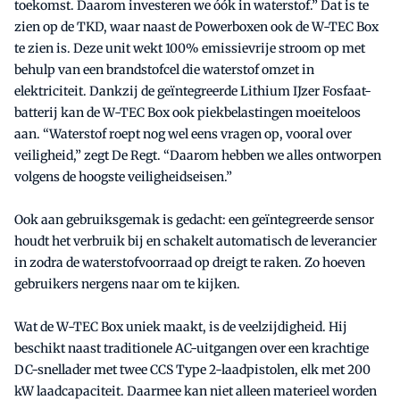
toekomst. Daarom investeren we óók in waterstof.” Dat is te
zien op de TKD, waar naast de Powerboxen ook de W-TEC Box
te zien is. Deze unit wekt 100% emissievrije stroom op met
behulp van een brandstofcel die waterstof omzet in
elektriciteit. Dankzij de geïntegreerde Lithium IJzer Fosfaat-
batterij kan de W-TEC Box ook piekbelastingen moeiteloos
aan. “Waterstof roept nog wel eens vragen op, vooral over
veiligheid,” zegt De Regt. “Daarom hebben we alles ontworpen
volgens de hoogste veiligheidseisen.”
Ook aan gebruiksgemak is gedacht: een geïntegreerde sensor
houdt het verbruik bij en schakelt automatisch de leverancier
in zodra de waterstofvoorraad op dreigt te raken. Zo hoeven
gebruikers nergens naar om te kijken.
Wat de W-TEC Box uniek maakt, is de veelzijdigheid. Hij
beschikt naast traditionele AC-uitgangen over een krachtige
DC-snellader met twee CCS Type 2-laadpistolen, elk met 200
kW laadcapaciteit. Daarmee kan niet alleen materieel worden