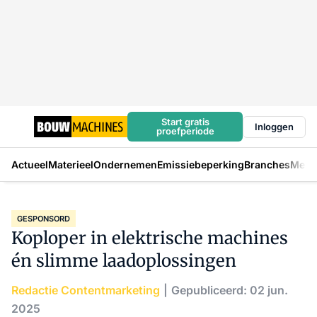
Start gratis
Inloggen
proefperiode
Actueel
Materieel
Ondernemen
Emissiebeperking
Branches
Mens
GESPONSORD
Koploper in elektrische machines
én slimme laadoplossingen
Redactie Contentmarketing
Gepubliceerd: 02 jun.
2025