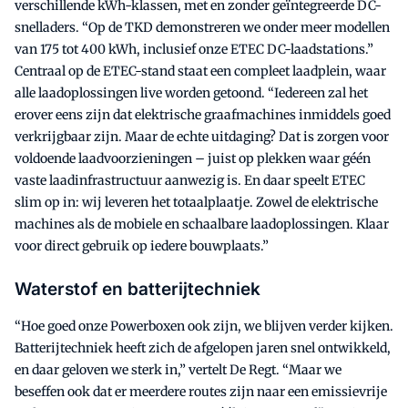
verschillende kWh-klassen, met en zonder geïntegreerde DC-
snelladers. “Op de TKD demonstreren we onder meer modellen
van 175 tot 400 kWh, inclusief onze ETEC DC-laadstations.”
Centraal op de ETEC-stand staat een compleet laadplein, waar
alle laadoplossingen live worden getoond. “Iedereen zal het
erover eens zijn dat elektrische graafmachines inmiddels goed
verkrijgbaar zijn. Maar de echte uitdaging? Dat is zorgen voor
voldoende laadvoorzieningen – juist op plekken waar géén
vaste laadinfrastructuur aanwezig is. En daar speelt ETEC
slim op in: wij leveren het totaalplaatje. Zowel de elektrische
machines als de mobiele en schaalbare laadoplossingen. Klaar
voor direct gebruik op iedere bouwplaats.”
Waterstof en batterijtechniek
“Hoe goed onze Powerboxen ook zijn, we blijven verder kijken.
Batterijtechniek heeft zich de afgelopen jaren snel ontwikkeld,
en daar geloven we sterk in,” vertelt De Regt. “Maar we
beseffen ook dat er meerdere routes zijn naar een emissievrije