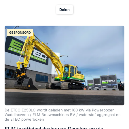
Delen
GESPONSORD
De ETEC E250LC wordt geladen met 180 kW via Powerboxen
Waddinxveen / ELM Bouwmachines BV / waterstof aggregaat en
de ETEC powerboxen