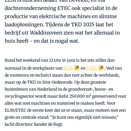
ELM is officieel dealer van Develon, en via
dochteronderneming ETEC ook specialist in de
productie van elektrische machines en slimme
laadoplossingen. Tijdens de TKD 2025 laat het
bedrijf uit Waddinxveen zien wat het allemaal in
huis heeft - en dat is nogal wat.
Rond het weekend van 12 t/m 14 juni is het iets stiller dan
normaal in de werkplaats van
ELM
en
ETEC
. Veel van
de monteurs en technici staan dan niet achter de werkbank,
maar op de TKD in Sint-Oedenrode. Op deze grootste
buitenbeurs van Nederland in de grondverzet-, bouw- en
recyclingsector wordt maar liefst 250.000 m² gereserveerd voor
alles wat met machines en materieel te maken heeft. Voor
ELM/ETEC de eerste keer dat ze er staan, maar meteen met een
grote en centrale stand. “Je kunt ons eigenlijk niet missen,”
lacht directeur Sander de Regt.