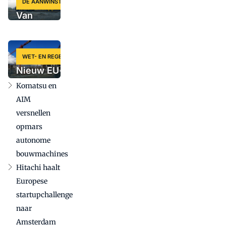
DE AANWINST
Van
Zweedse
krachtpatser
tot slimme
WET- EN REGELGEVING
krol: vijf
Nieuw EU-voorstel
nieuwe
voor
Komatsu en
machines
aanbestedingregels
op een rij
AIM
kan grote gevolgen
versnellen
hebben voor
opmars
bouwmachinesector
autonome
bouwmachines
Hitachi haalt
Europese
startupchallenge
naar
Amsterdam