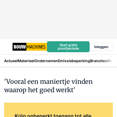
Start gratis
Inloggen
proefperiode
Actueel
Materieel
Ondernemen
Emissiebeperking
Branches
Mens
'Vooral een maniertje vinden
waarop het goed werkt'
Log in
om dit artikel te lezen.
Krijg onbeperkt toegang tot alle