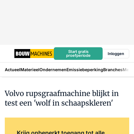
Start gratis
Inloggen
proefperiode
Actueel
Materieel
Ondernemen
Emissiebeperking
Branches
Mens
Volvo rupsgraafmachine blijkt in
test een 'wolf in schaapskleren'
Log in
om dit artikel te lezen.
Krijg onbeperkt toegang tot alle