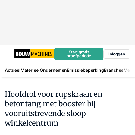
Start gratis
Inloggen
proefperiode
Actueel
Materieel
Ondernemen
Emissiebeperking
Branches
Mens
Hoofdrol voor rupskraan en
betontang met booster bij
vooruitstrevende sloop
winkelcentrum