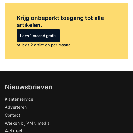
Log in
om dit artikel te lezen.
Krijg onbeperkt toegang tot alle
artikelen.
Lees 1 maand gratis
of lees 2 artikelen per maand
Nieuwsbrieven
Klantenservice
Adverteren
Contact
Werken bij VMN media
Actueel