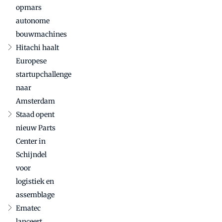
opmars
bouwmachinesector
autonome
bouwmachines
Hitachi haalt
Europese
startupchallenge
naar
Amsterdam
Staad opent
nieuw Parts
Center in
Schijndel
voor
logistiek en
assemblage
Ematec
lanceert