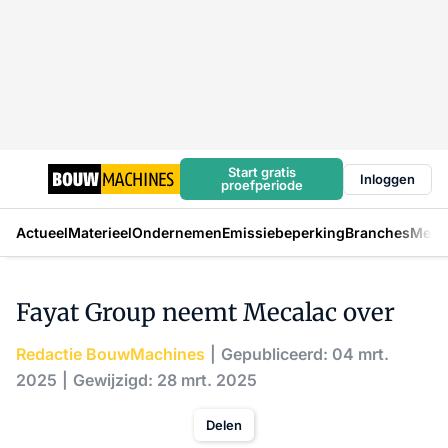
Start gratis
Inloggen
proefperiode
Actueel
Materieel
Ondernemen
Emissiebeperking
Branches
Mens
Fayat Group neemt Mecalac over
Redactie BouwMachines
Gepubliceerd: 04 mrt.
2025
Gewijzigd: 28 mrt. 2025
Delen