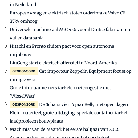
in Nederland
Europese vraag en elektrisch stoten orderintake Volvo CE
27% omhoog
Universele machinetaal MiC 4.0: vooral Duitse fabrikanten
vullen databank
Hitachi en Pronto sluiten pact voor open autonome
mijnbouw
LiuGong start elektrisch offensief in Noord-Amerika
Cat-importeur Zeppelin Equipment focust op
GESPONSORD
minigravers
Grote infra-aannemers tackelen netcongestie met
'WisselWatt'
De Schans viert 5 jaar Relly met open dagen
GESPONSORD
Klein materieel, grote uitdaging: speciale container tackelt
laadprobleem bouwplaats
Machinist van de Maand: het eerste halfjaar van 2026
Anema verloot graafmachine voor het goede doel