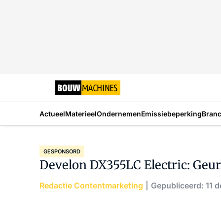
Actueel
Materieel
Ondernemen
Emissiebeperking
Bran
GESPONSORD
Develon DX355LC Electric: Geur
Redactie Contentmarketing
Gepubliceerd: 11 