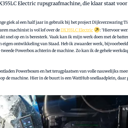
55LC Electric rupsgraafmachine, die klaar staat voor 
nge giek al een half jaar in gebruik bij het project Dijkverzwaring
varen machinist is vol lof over de
DX355LC Electric
: ‘Hiervoor we
kt snel op en is beresterk. Vaak kan ik mijn werk doen met de batter
eigen ontwikkeling van Staad. Heb ik zwaarder werk, bijvoorbeeld l
e tweede Powerbox achterin de machine. Zo kan ik de gehele werkda
 ontladen Powerboxen en het terugplaatsen van volle nauwelijks meer 
en op de machine. Hier in de buurt is een WattHub snellaadplein, da