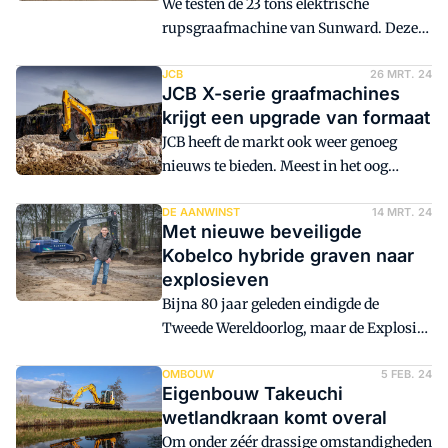
We testen de 23 tons elektrische
mee kan werken. En hij is lekker stil. In
rupsgraafmachine van Sunward. Deze
tegenstelling tot een machine met
Chinese machine is af fabriek
dieselmotor kan ik mensen buiten de
ontwikkeld en gebouwd met een accu-
JCB
26 MRT. 24
cabine horen praten."
JCB X-serie graafmachines
elektrische aandrijflijn.
krijgt een upgrade van formaat
JCB heeft de markt ook weer genoeg
nieuws te bieden. Meest in het oog
springend is het grootste en krachtigste
model uit de X-serie graafmachines tot
DE AANWINST
14 MRT. 24
Met nieuwe beveiligde
nu toe: de nieuwe 370X. Reden genoeg
Kobelco hybride graven naar
om af te reizen naar de fabriek in
explosieven
Rocester.
Bijna 80 jaar geleden eindigde de
Tweede Wereldoorlog, maar de Explosive
Clearance Group te Wijchen is nog
dagelijks aan het werk om munitie uit
OMBOUW
5 FEB. 24
Eigenbouw Takeuchi
de grond te halen. Dat doen zij onder
wetlandkraan komt overal
andere met hun nieuwe, hybride Kobelco
Om onder zéér drassige omstandigheden