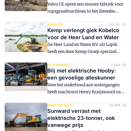
Volvo CE opent een nieuwe fabriek voor
rupsgraafmachines in het Zweedse
Eskilstuna, speciaal voor de Europese
markt.
KOBELCO
30 JUL. 25
Kemp verlengt giek Kobelco
voor de Heer Land en Water
De Heer Land en Water B.V. uit Lopik
heeft een door Kemp Groep speciaal
aangepaste Kobelco SK75SR-7 in
ontvangst genomen. De
DE AANWINST
9 JAN. 25
Blij met elektrische Hooby:
rupsgraafmachine is onder andere
een gevoelige alleskunner
voorzien van een verlengde giek en heeft
Voor het onderhoud aan watergangen
nu een graafbereik van circa 10 meter.
heeft machinist Henry Kraijenoord van
loon- en grondverzetbedrijf De Gier uit
Benschop intussen zo'n 500 uur met de
PRAKTIJKTEST
24 APR. 24
Sunward verrast met
Hooby LC100 E-Tronic gedraaid. Wat
elektrische 23-tonner, ook
hem opvalt? "Het is een gevoelige
vanwege prijs
machine, waardoor ik er heel precies