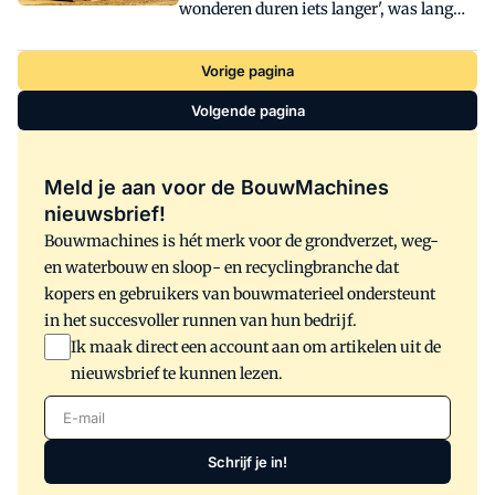
wonderen duren iets langer', was lang
de giek.
geleden de lijfspreuk van onze lokale
fietsenmaker. 'Maar niet veel langer',
Vorige pagina
zouden we er bij Staad aan kunnen
Volgende pagina
toevoegen. In amper twee jaar tijd
ontwikkelde het Veghelse bedrijf enkele
compromisloos inzetbare zware
Meld je aan voor de BouwMachines
elektrische machines, waaronder de
nieuwsbrief!
DX355LC Electric rupsgraafmachine, die
Bouwmachines is hét merk voor de grondverzet, weg-
klaar staat voor een test.
en waterbouw en sloop- en recyclingbranche dat
kopers en gebruikers van bouwmaterieel ondersteunt
in het succesvoller runnen van hun bedrijf.
Ik maak direct een account aan om artikelen uit de
nieuwsbrief te kunnen lezen.
E-mail
Schrijf je in!