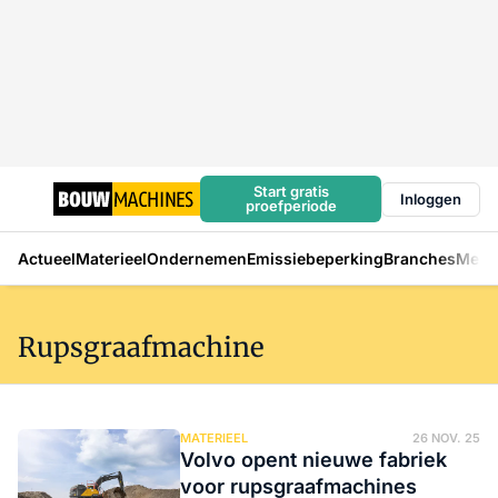
Start gratis
Inloggen
proefperiode
Actueel
Materieel
Ondernemen
Emissiebeperking
Branches
Mens
Rupsgraafmachine
MATERIEEL
26 NOV. 25
Volvo opent nieuwe fabriek
voor rupsgraafmachines