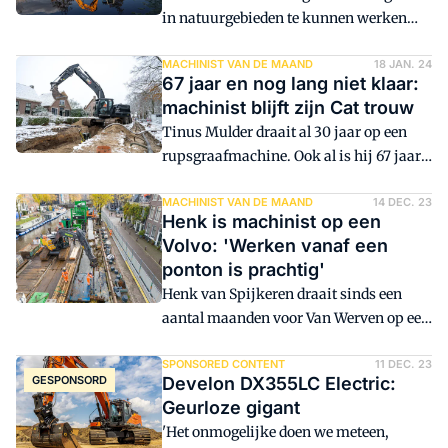
rupsgraafmachine.
in natuurgebieden te kunnen werken
bouwde Van Boxmeer een Takeuchi
TB290 om tot wetlandkraan, inclusief
MACHINIST VAN DE MAAND
18 JAN. 24
67 jaar en nog lang niet klaar:
een in eigen beheer ontworpen en
machinist blijft zijn Cat trouw
gebouwde onderwagen. De bijzondere
Tinus Mulder draait al 30 jaar op een
machine kan zonder schade rijden in
rupsgraafmachine. Ook al is hij 67 jaar,
gebieden waar je te voet amper vooruit
voorlopig is hij niet van plan ermee te
komt.
stoppen. Thuis zitten hoeft voor hem
MACHINIST VAN DE MAAND
14 DEC. 23
Henk is machinist op een
nog niet. Na overleg met zijn werkgever
Volvo: 'Werken vanaf een
Otten Infra heeft hij besloten om nog
ponton is prachtig'
minimaal een jaar door te gaan. "En
Henk van Spijkeren draait sinds een
daarna kijken we wel weer."
aantal maanden voor Van Werven op een
Volvo EC300E rupskraan. Hij werkt
daarmee vanaf een ponton aan het
SPONSORED CONTENT
11 DEC. 23
GESPONSORD
Develon DX355LC Electric:
kadeherstel in Amsterdam. Zijn werk
Geurloze gigant
bestaat onder meer uit het boren van
'Het onmogelijke doen we meteen,
casings met een speciale makelaar aan