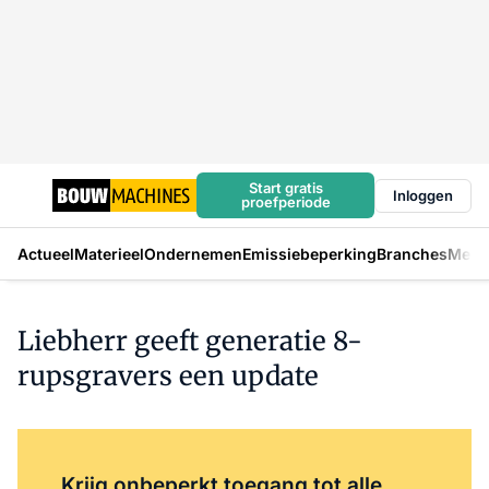
Start gratis
Inloggen
proefperiode
Actueel
Materieel
Ondernemen
Emissiebeperking
Branches
Mens
Liebherr geeft generatie 8-
rupsgravers een update
Log in
om dit artikel te lezen.
Krijg onbeperkt toegang tot alle