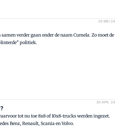
26 MEI 24
n samen verder gaan onder de naam Cumela. Zo moet de
interde" politiek.
30 APR. 24
e?
aarvoor tot nu toe 8x8 of 10x8-trucks werden ingezet.
edes Benz, Renault, Scania en Volvo.