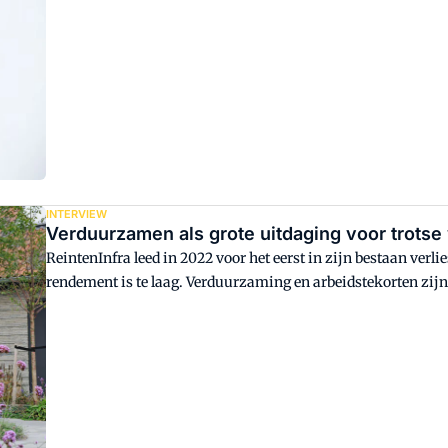
Hattum & Blankevoort. Afspraak is om machines alleen emis
INTERVIEW
Verduurzamen als grote uitdaging voor trots
ReintenInfra leed in 2022 voor het eerst in zijn bestaan verli
rendement is te laag. Verduurzaming en arbeidstekorten zijn grote uitdagingen. Een i
"Wij hebben het woord 'trots' hebben uitgevonden voor de 