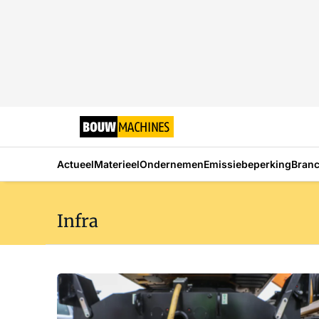
Actueel
Materieel
Ondernemen
Emissiebeperking
Bran
Infra