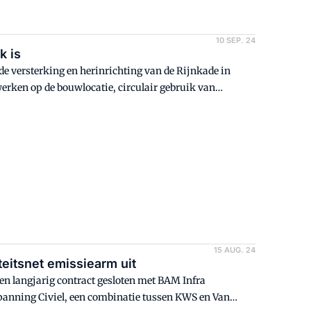
10 SEP. 24
k is
e versterking en herinrichting van de Rijnkade in
rken op de bouwlocatie, circulair gebruik van
 overlast voor omwonenden. Hoe de opdrachtgevers
mbinatie Samen (Van der Ven, Ballast Nedam en
k de CO2-uitstoot met 1,45 miljoen kg reduceren.
15 AUG. 24
teitsnet emissiearm uit
n langjarig contract gesloten met BAM Infra
panning Civiel, een combinatie tussen KWS en Van