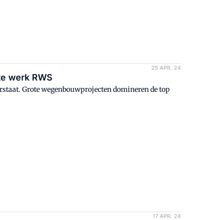
25 APR. 24
ste werk RWS
terstaat. Grote wegenbouwprojecten domineren de top
17 APR. 24