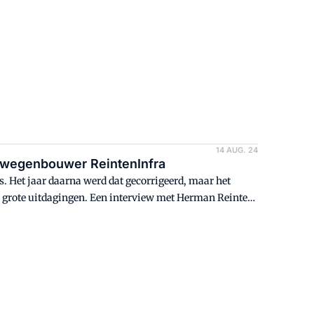
siearm te laten draaien.
14 AUG. 24
e wegenbouwer ReintenInfra
es. Het jaar daarna werd dat gecorrigeerd, maar het
nterview met Herman Reinten.
wegenbouw."