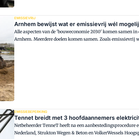
EMISSIEVRIJ
Arnhem bewijst wat er emissievrij wél mogelij
Alle aspecten van de 'bouweconomie 2030' komen samen in d
Arnhem. Meerdere doelen komen samen. Zoals emissievrij we
materialen, integreren van meer groen én het beperken van
(Waterschap Rijn en IJssel en Gemeente Arnhem) en Bouwco
Hakkers) middels een duurzame bouwplaats en bouwlogistie
EMISSIEBEPERKING
Tennet breidt met 3 hoofdaannemers elektrici
Netbeheerder TenneT heeft na een aanbestedingsprocedure ee
Nederland, Strukton Wegen & Beton en VolkerWessels Hoogs