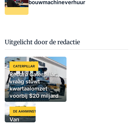
bouwmachineverhuur
Uitgelicht door de redactie
CATERPILLAR
Record Caterpillar:
vraag stuwt
kwartaalomzet
voorbij $20 miljard
DE AANWINST
Van
Zweedse