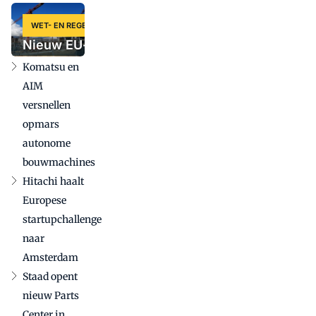
krachtpatser
tot slimme
WET- EN REGELGEVING
krol: vijf
Nieuw EU-voorstel
nieuwe
voor
Komatsu en
machines
aanbestedingregels
op een rij
AIM
kan grote gevolgen
versnellen
hebben voor
opmars
bouwmachinesector
autonome
bouwmachines
Hitachi haalt
Europese
startupchallenge
naar
Amsterdam
Staad opent
nieuw Parts
Center in