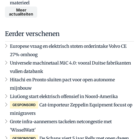
materieel
Meer
actualiteiten
Eerder verschenen
Europese vraag en elektrisch stoten orderintake Volvo CE
27% omhoog
Universele machinetaal MiC 4.0: vooral Duitse fabrikanten
vullen databank
Hitachi en Pronto sluiten pact voor open autonome
mijnbouw
LiuGong start elektrisch offensief in Noord-Amerika
Cat-importeur Zeppelin Equipment focust op
GESPONSORD
minigravers
Grote infra-aannemers tackelen netcongestie met
'WisselWatt'
De Schans viert 5 jaar Relly met open dagen
GESPONSORD