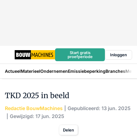
Start gratis
Inloggen
proefperiode
Actueel
Materieel
Ondernemen
Emissiebeperking
Branches
Mens
TKD 2025 in beeld
Redactie BouwMachines
Gepubliceerd: 13 jun. 2025
Gewijzigd: 17 jun. 2025
Delen