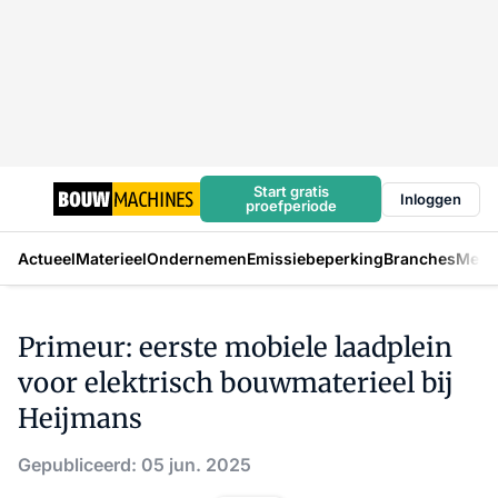
Start gratis
Inloggen
proefperiode
Actueel
Materieel
Ondernemen
Emissiebeperking
Branches
Mens
Primeur: eerste mobiele laadplein
voor elektrisch bouwmaterieel bij
Heijmans
Gepubliceerd: 05 jun. 2025