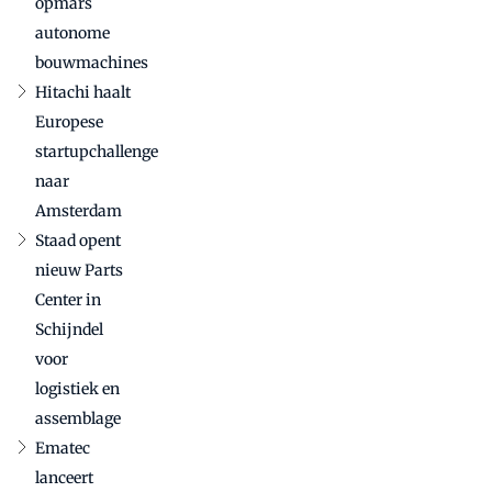
opmars
bouwmachinesector
autonome
bouwmachines
Hitachi haalt
Europese
startupchallenge
naar
Amsterdam
Staad opent
nieuw Parts
Center in
Schijndel
voor
logistiek en
assemblage
Ematec
lanceert