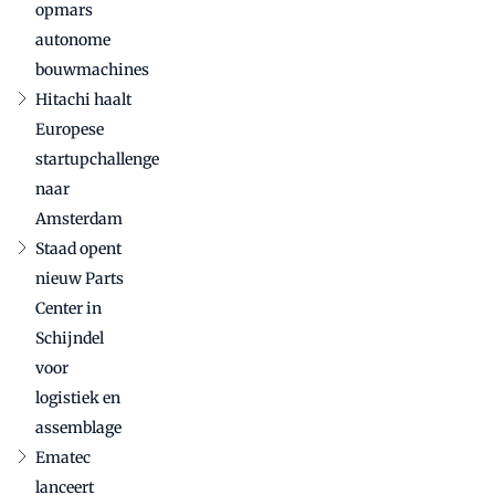
opmars
bouwmachinesector
autonome
bouwmachines
Hitachi haalt
Europese
startupchallenge
naar
Amsterdam
Staad opent
nieuw Parts
Center in
Schijndel
voor
logistiek en
assemblage
Ematec
lanceert