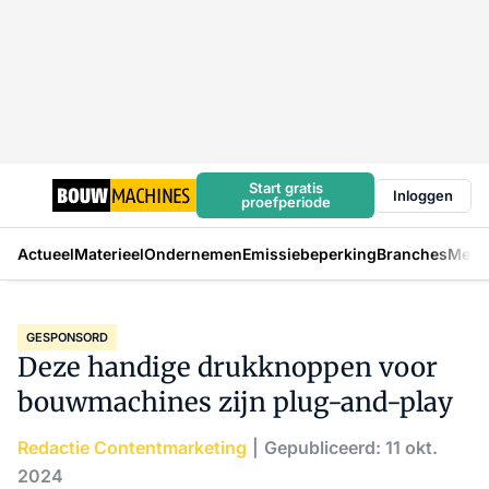
Start gratis
Inloggen
proefperiode
Actueel
Materieel
Ondernemen
Emissiebeperking
Branches
Mens
GESPONSORD
Deze handige drukknoppen voor
bouwmachines zijn plug-and-play
Redactie Contentmarketing
Gepubliceerd: 11 okt.
2024