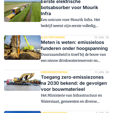
Eerste elektrische
botsabsorber voor Mourik
Infra
Een unicum voor Mourik Infra. Het
bedrijf neemt zijn eerste volledig
elektrische botsabsorber in gebruik. De
Volvo FH Aero Electric wordt ingezet bij
ELEKTRIFICERING
15 JUN. 26
Meten is weten: emissieloos
werkzaamheden en incidenten op het
funderen onder hoogspanning
Nederlandse snelwegennet. Daarmee
Duurzaamheid is troef bij de bouw van
draagt de truck bij aan de ambitie van
een nieuw drinkwaterreservoir en
het bedrijf om emissieloos te werken.
pompengebouw in Beuningen. Het bood
Naast de elektrische botsabsorber
Voorbij Funderingstechniek de kans om
EMISSIEBEPERKING
11 JUN. 26
leverde Volvo Group Truck Center
Toegang zero-emissiezones
zijn nieuwe elektrische materieel eens
Gorinchem ook twee conventionele
na 2030 bekend: de gevolgen
stevig aan de tand te voelen en te
Volvo FH 420 4x2-trucks.
voor bouwmaterieel
experimenteren met batterijpakketten.
Het Ministerie van Infrastructuur en
Alle palen zitten inmiddels in de grond,
Waterstaat, gemeenten en diverse
ondanks de beperkte stroomaansluiting.
brancheorganisaties hebben nieuwe