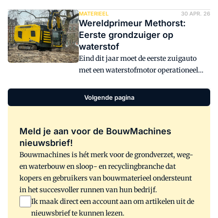
Maar het is ook het moment van het jaar
om weer aan december te denken. We
MATERIEEL
30 APR. 26
Wereldprimeur Methorst:
zijn weer begonnen met de
Eerste grondzuiger op
voorbereidingen voor de elfde
waterstof
Bouwmachines Kennisdag. En dan gaat
Eind dit jaar moet de eerste zuigauto
het altijd eerst over de inhoud: waar
met een waterstofmotor operationeel
gaan we het over hebben?
zijn. Een wereldprimeur. Los daarvan
investeert Methorst zuig- en
Volgende pagina
blaastechniek opnieuw miljoenen in
verjonging én uitbreiding van het
machinepark. "We hebben de
Meld je aan voor de BouwMachines
medewerkers én de klanten. Dan komt
nieuwsbrief!
groei vanzelf" legt eigenaar Wilbert
Bouwmachines is hét merk voor de grondverzet, weg-
Methorst uit. Hij startte in 2008 als
en waterbouw en sloop- en recyclingbranche dat
zzp'er, kocht later een eerste
kopers en gebruikers van bouwmaterieel ondersteunt
grondzuigauto en beschikt inmiddels
in het succesvoller runnen van hun bedrijf.
over een vloot van 25 zuigauto's.
Ik maak direct een account aan om artikelen uit de
nieuwsbrief te kunnen lezen.