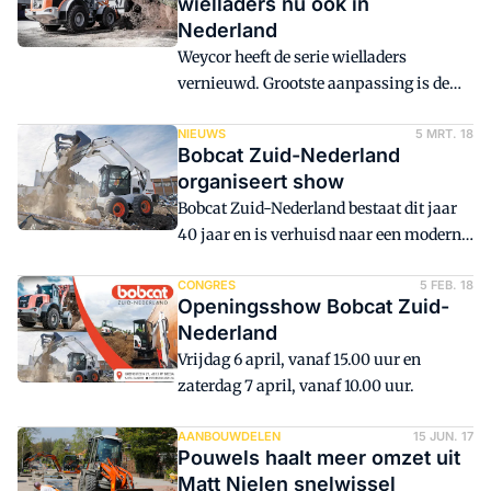
wielladers nu ook in
Bezoekers kunnen kennismaken met de
Nederland
nieuwe 1,5-2 tons mini-kranen van
Weycor heeft de serie wielladers
Bobcat én met de Techno, het nieuwe
vernieuwd. Grootste aanpassing is de
huismerk van Inter-Techno.
overstap naar Stage V motoren. De
fabrikant legt met het vernieuwen van
NIEUWS
5 MRT. 18
Bobcat Zuid-Nederland
de lijn de focus op het zware segment.
organiseert show
Bobcat Zuid-Nederland bestaat dit jaar
40 jaar en is verhuisd naar een modern
en ruim pand aan de Grenssteen 21 in
Breda. Daarom organiseert het bedrijf
CONGRES
5 FEB. 18
Openingsshow Bobcat Zuid-
een jubileum- en openingsshow op 6 en
Nederland
7 april.
Vrijdag 6 april, vanaf 15.00 uur en
zaterdag 7 april, vanaf 10.00 uur.
AANBOUWDELEN
15 JUN. 17
Pouwels haalt meer omzet uit
Matt Nielen snelwissel