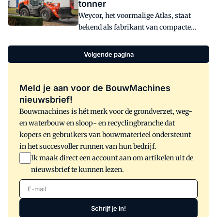
tonner
toonden hun producten en diensten
Weycor, het voormalige Atlas, staat
tijdens deze dagen. Hoogtepunt was de
bekend als fabrikant van compacte
introductie van de nieuwe Weycor 14-
wielladers. Begin dit jaar kwam het met
tons wiellader.
de opvallende aankondiging óók een 14-
Volgende pagina
tons wiellader ontwikkeld te hebben. De
AR250E gaat voorjaar 2017 in
serieproductie. Op de Inter-Techno
Meld je aan voor de BouwMachines
wintershow konden we een
nieuwsbrief!
voorseriemodel van dichtbij bekijken.
Bouwmachines is hét merk voor de grondverzet, weg-
en waterbouw en sloop- en recyclingbranche dat
kopers en gebruikers van bouwmaterieel ondersteunt
in het succesvoller runnen van hun bedrijf.
Ik maak direct een account aan om artikelen uit de
nieuwsbrief te kunnen lezen.
E-mail
Schrijf je in!