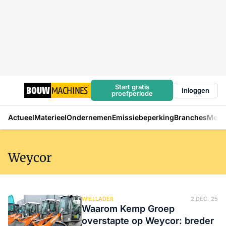
Start gratis
Inloggen
proefperiode
Actueel
Materieel
Ondernemen
Emissiebeperking
Branches
Mens
Weycor
WIELLADER
2 DEC. 25
Waarom Kemp Groep
overstapte op Weycor: breder