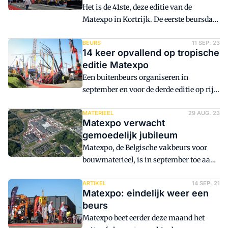
Het is de 41ste, deze editie van de
Matexpo in Kortrijk. De eerste beursdag,
woensdag 10 september, was rustig.
Misschien wel iets té rustig.
BEURS
11 SEP. 23
14 keer opvallend op tropische
editie Matexpo
Een buitenbeurs organiseren in
september en voor de derde editie op rij
stralend weer treffen. De Matexpo in
Kortrijk (BE) doet het. Al kon het niet
MATERIEEL
29 AUG. 23
Matexpo verwacht
voorkomen dat de beurs een zeer rustige
gemoedelijk jubileum
start kende.
Matexpo, de Belgische vakbeurs voor
bouwmaterieel, is in september toe aan
de veertigste editie. Reden voor een
feestje, op een beursvloer die weer
ARTIKEL
14 SEP. 21
Matexpo: eindelijk weer een
maximaal gevuld is en een korte
beurs
terugblik.
Matexpo beet eerder deze maand het