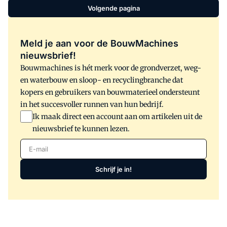
daarbij om het beperken van emissies,
Volgende pagina
geluiden en trillingen. Met innovaties,
een moderne huurvloot en predictive
maintenance wil het bedrijf klanten
Meld je aan voor de BouwMachines
optimaal adviseren en ontzorgen.
nieuwsbrief!
Bouwmachines is hét merk voor de grondverzet, weg-
en waterbouw en sloop- en recyclingbranche dat
kopers en gebruikers van bouwmaterieel ondersteunt
in het succesvoller runnen van hun bedrijf.
Ik maak direct een account aan om artikelen uit de
nieuwsbrief te kunnen lezen.
E-mail
Schrijf je in!