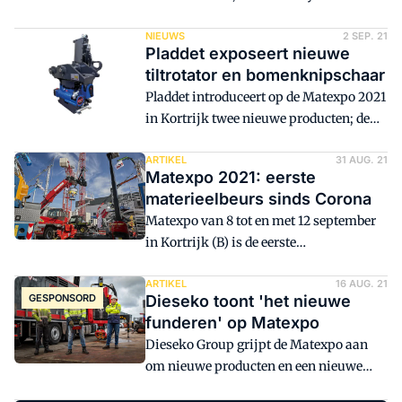
tiltrotators Steelwrist, komt met een
unieke online bakkenconfigurator. Via
NIEUWS
2 SEP. 21
Pladdet exposeert nieuwe
de site van Steelwrist kan iedereen zijn
tiltrotator en bomenknipschaar
eigen model en vorm bak ontwerpen.
Pladdet introduceert op de Matexpo 2021
in Kortrijk twee nieuwe producten; de
nieuwe CL320 bomenknipschaar van
het Oostenrijkse merk Westtech en de
ARTIKEL
31 AUG. 21
Matexpo 2021: eerste
Zweedse SMP tiltrotator ST4. Deze
materieelbeurs sinds Corona
tiltrotator is de kleinste van de familie.
Matexpo van 8 tot en met 12 september
in Kortrijk (B) is de eerste
bouwmaterieelbeurs sinds vorig jaar
Corona uitbrak. Exposanten en
ARTIKEL
16 AUG. 21
GESPONSORD
Dieseko toont 'het nieuwe
bezoekers lijken te snakken naar deze
funderen' op Matexpo
mogelijkheid om elkaar weer fysiek te
Dieseko Group grijpt de Matexpo aan
ontmoeten. Als er ruimte was geweest,
om nieuwe producten en een nieuwe
had de beursorganisatie zelfs nog een
strategie te introduceren. Alles draait
extra hal kunnen vullen.