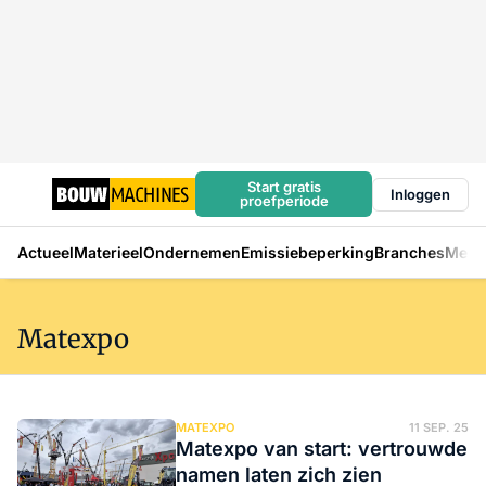
Start gratis
Inloggen
proefperiode
Actueel
Materieel
Ondernemen
Emissiebeperking
Branches
Mens
Matexpo
MATEXPO
11 SEP. 25
Matexpo van start: vertrouwde
namen laten zich zien