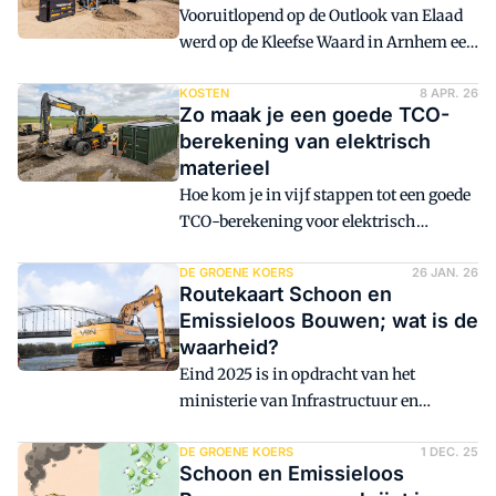
Vooruitlopend op de Outlook van Elaad
werd op de Kleefse Waard in Arnhem een
bijeenkomst georganiseerd waar meer
duidelijk werd over de groei van het
KOSTEN
8 APR. 26
Zo maak je een goede TCO-
aandeel elektrisch bouwmaterieel. Kort
berekening van elektrisch
samengevat: het aandeel emissieloos
materieel
bouwmaterieel groeit gestaag.
Hoe kom je in vijf stappen tot een goede
Machinetechnisch zijn er weinig
TCO-berekening voor elektrisch
beperkingen. De bottlenecks zijn meer
materieel? In verschillende
het energiemanagement en de
masterclasses legden Gerard van der
DE GROENE KOERS
26 JAN. 26
laadinfrastructuur.
Routekaart Schoon en
Veer van Bouwend Nederland en André
Emissieloos Bouwen; wat is de
de Swart van Cumela dat uit. Er komt
waarheid?
namelijk meer bij kijken dan alleen de
Eind 2025 is in opdracht van het
kosten van een machine berekenen. Zo
ministerie van Infrastructuur en
is het ook van belang om de
Waterschap door Arcadis en TNO de
'machinegeneratie' te kennen, is er
Routekaart Schoon en Emissieloos
DE GROENE KOERS
1 DEC. 25
inzicht vereist in de werkzaamheden en
Schoon en Emissieloos
Bouwen geëvalueerd. Centrale vraag
hebben de componenten logistiek en