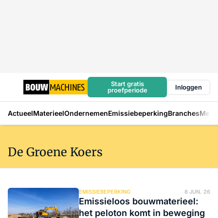
Start gratis
Inloggen
proefperiode
Actueel
Materieel
Ondernemen
Emissiebeperking
Branches
Mens
De Groene Koers
EMISSIEBEPERKING
8 JUN. 26
Emissieloos bouwmaterieel:
het peloton komt in beweging