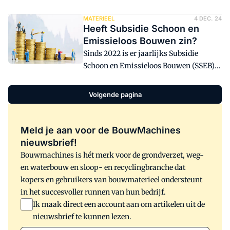
Ministerie Infrastructuur en Waterstaat,
meerkosten - namelijk het risico op
afgelopen februari in gesprek over het
MATERIEEL
4 DEC. 24
falen van de transitie met zich mee.
Heeft Subsidie Schoon en
programma Schoon en Emissieloos
Daarentegen geeft vertragen het risico
Emissieloos Bouwen zin?
Bouwen (SEB) met brancheorganisaties,
op het niet behalen van de doelstellingen.
Sinds 2022 is er jaarlijks Subsidie
opdrachtgevers en opdrachtnemers.
Dit communiceert Gerard van der Veer
Schoon en Emissieloos Bouwen (SSEB):
"Zonder duurzame uitvraag valt de hele
(GMB en Emissieloos Netwerk Infra
een mogelijkheid om bij aanschaf een
keten stil en ontbreekt er
(ENI)) als vertegenwoordiger van de
deel van de meerkosten van een schone
investeringsperspectief."
Volgende pagina
koplopers in zijn betoog over
of zero-emissiemachine vergoed te
meerkostenstijging in relatie tot het
krijgen. Er bestaat veel discussie of
aandeel van emissieloze inzet op
subsidie voor aanschaf zinvol is en of
Meld je aan voor de BouwMachines
projecten.
het niet beter is om dit geld via
nieuwsbrief!
opdrachtgevers beschikbaar te stellen.
Bouwmachines is hét merk voor de grondverzet, weg-
en waterbouw en sloop- en recyclingbranche dat
kopers en gebruikers van bouwmaterieel ondersteunt
in het succesvoller runnen van hun bedrijf.
Ik maak direct een account aan om artikelen uit de
nieuwsbrief te kunnen lezen.