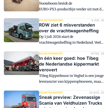
Nooteboom breidt de
EURO‑PX3‑productlijn verder uit met de
introductie van een nieuwe combinatie:
een 2‑assige Interdolly gekoppeld aan
BOUWTRANSPORT
9 JUN. 26
RDW ziet 6 misverstanden
een 4‑assige EURO‑PX3 dieplader.
over de vrachtwagenheffing
Op 1 juli 2026 start de
vrachtwagenheffing in Nederland. Veel
ondernemers zijn al voorbereid en
hebben inmiddels een tolkastje geregeld.
BOUWTRANSPORT
19 FEB. 26
In één keer goed: hoe Tibeg
Toch ziet de RDW dat er nog vragen
de Nederlandse kippermarkt
leven over de invoering en de regels
verovert
rondom vrachtwagenheffing.
Tibeg Kipperbouw in Veghel is een jonge
leverancier van kipperopbouwen, maar
timmert al aardig aan de weg. Wie op de
snelweg goed naar zand- en asfaltauto's
BOUWTRANSPORT
26 AUG. 25
Sneak preview: Zevenassige
kijkt, kan dat simpel zelf vaststellen. De
Scania van Veldhuizen Trucks
relatief nieuwe speler verhuisde recent