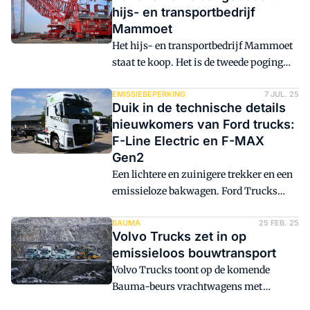
van HP Mitsubishi Alliance verplaatste
hijs- en transportbedrijf
Mammoet een 3.100 ton zware Marion
Mammoet
8050-dragline over 27 kilometer binnen
Het hijs- en transportbedrijf Mammoet
de Peak Downs-kolenmijn in
staat te koop. Het is de tweede poging
Queensland. Door een slimme en veilige
van eigenaar SHV om het van de hand te
methode wist Mammoet een nieuw
doen. Wat de verkoop moet opleveren, is
EMISSIEBEPERKING
7 JUL. 25
record te vestigen: de klus werd in tien
Duik in de technische details
niet bekend. Het FD schatte de waarde
dagen geklaard.
nieuwkomers van Ford trucks:
van het bedrijf eerder op 1 miljard euro.
F-Line Electric en F-MAX
Gen2
Een lichtere en zuinigere trekker en een
emissieloze bakwagen. Ford Trucks
vernieuwt twee modellen: de F-MAX
Gen2 en de F-Line Electric. Tijd voor een
BAUMA
25 FEB. 25
Volvo Trucks zet in op
kennismaking.
emissieloos bouwtransport
Volvo Trucks toont op de komende
Bauma-beurs vrachtwagens met
batterij-elektrische aandrijflijnen,