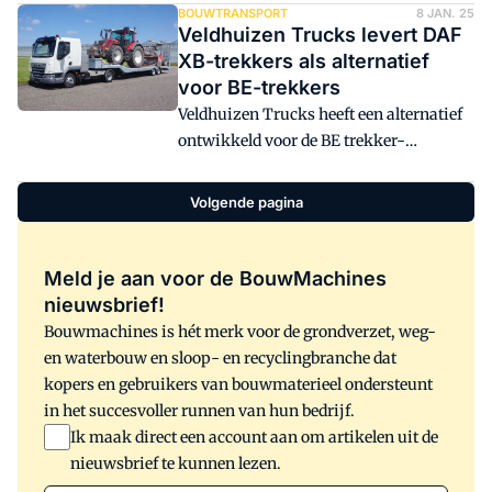
waterstof-brandstofcellen en
BOUWTRANSPORT
8 JAN. 25
Veldhuizen Trucks levert DAF
hernieuwbare brandstoffen, zoals
XB-trekkers als alternatief
(Bio-)LNG in verbrandingsmotoren.
voor BE-trekkers
Deze mix van technologieën vormt de
Veldhuizen Trucks heeft een alternatief
drie pijler-strategie van het bedrijf om
ontwikkeld voor de BE trekker-
tegen 2040 netto-nul uitstoot te
opleggercombinaties. Met de DAF XB-
bereiken.
trekkers met een wielbasis van 3,15 en
Volgende pagina
extra grote wieluitslag van de vooras is
er nu een wendbaar alternatief met veel
comfort en een hoog laadvermogen.
Meld je aan voor de BouwMachines
nieuwsbrief!
Bouwmachines is hét merk voor de grondverzet, weg-
en waterbouw en sloop- en recyclingbranche dat
kopers en gebruikers van bouwmaterieel ondersteunt
in het succesvoller runnen van hun bedrijf.
Ik maak direct een account aan om artikelen uit de
nieuwsbrief te kunnen lezen.