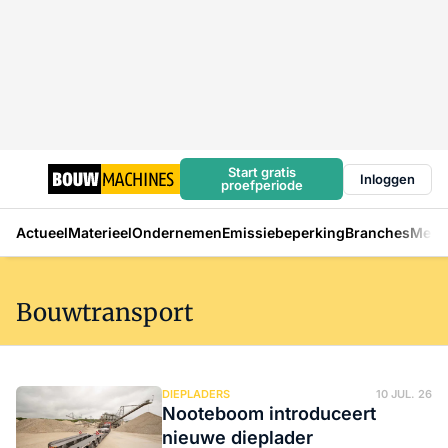
Start gratis
Inloggen
proefperiode
Actueel
Materieel
Ondernemen
Emissiebeperking
Branches
Mens
Bouwtransport
DIEPLADERS
10 JUL. 26
Nooteboom introduceert
nieuwe dieplader