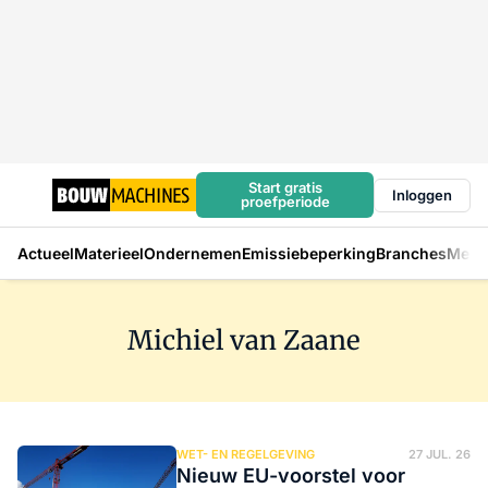
Start gratis
Inloggen
proefperiode
Actueel
Materieel
Ondernemen
Emissiebeperking
Branches
Mens
Michiel van Zaane
WET- EN REGELGEVING
27 JUL. 26
Nieuw EU-voorstel voor