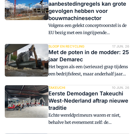
aanbestedingregels kan grote
gevolgen hebben voor
bouwmachinesector
Volgens een gelekt conceptvoorstel is de
EU bezig met een ingrijpende
hervorming van het Europese
aanbestedingsrecht. In het voorstel voor
SLOOP EN RECYCLING
17 JUN. 26
Met de poten in de modder: 25
een nieuwe Public Procurement
jaar Demarec
Regulation worden de huidige
Het begon als een (serieuze) grap tijdens
aanbestedingsrichtlijnen vervangen
een bedrijfsfeest, maar anderhalf jaar
door één rechtstreeks toepasbare
later was het echt zover: Marcel Vening
Europese verordening. Als het voorstel
en Ruud de Gier begonnen op 1 januari
TAKEUCHI
10 JUN. 26
in deze vorm wordt aangenomen,
Eerste Demodagen Takeuchi
2001 met Demarec. De oprichters van
worden publieke opdrachtgevers vanaf
West-Nederland aftrap nieuwe
Demolition and Recycling Equipment
2028 nadrukkelijker gestuurd op
traditie
BV, zoals het bedrijf voluit heet, wisten
kwaliteit, duurzaamheid en strategische
Echte wereldprimeurs waren er niet,
vanaf het begin wat ze wilden: het
autonomie. Dat kan verstrekkende
behalve het evenement zelf: de
produceren en leveren van
gevolgen hebben voor de Nederlandse
allereerste Takeuchi Demodagen op de
hoogwaardige uitrustingsstukken voor
GWW-sector en leveranciers van zwaar