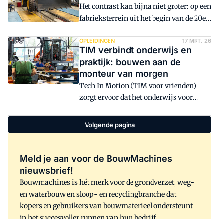
Het contrast kan bijna niet groter: op een
antwoord te hebben gevonden. Het
fabrieksterrein uit het begin van de 20e
bedrijf ontwikkelde een eigen motor die
eeuw een lezing bijwonen over hoe
accu's kan laden of elektrisch materieel
digitalisering de bouwplaats in de
OPLEIDINGEN
17 MRT. 26
direct kan voeden. Het geheim? Een
TIM verbindt onderwijs en
toekomst efficiënter gaat maken.
optimale configuratie van de
praktijk: bouwen aan de
Terwijl de data stroomt, worden op
bouwblokken in combinatie met een
monteur van morgen
hetzelfde terrein bouwmachines in
eigen brandstof op basis van
Tech In Motion (TIM voor vrienden)
elkaar gezet in fabriekshallen van meer
biomethanol: BS19.
zorgt ervoor dat het onderwijs voor
dan een eeuw oud. BouwMachines ging
monteurs van mobiele werktuigen
op bezoek bij de Komatsu-fabriek in
naadloos aansluit op de praktijk. Het
Hannover.
Volgende pagina
netwerk- en kenniscentrum werkt
daarbij samen met
brancheverenigingen, het bedrijfsleven
Meld je aan voor de BouwMachines
en uiteraard onderwijsinstellingen.
nieuwsbrief!
Daarnaast zet TIM zich in om jongeren
Bouwmachines is hét merk voor de grondverzet, weg-
te interesseren voor het vak. Maar hoe
en waterbouw en sloop- en recyclingbranche dat
pak je dat aan? En hoe blijf je bij in een
kopers en gebruikers van bouwmaterieel ondersteunt
branche die razendsnel verandert?
in het succesvoller runnen van hun bedrijf.