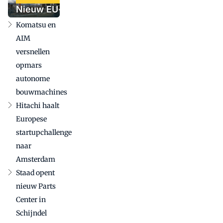
krol: vijf
Nieuw EU-voorstel
nieuwe
voor
Komatsu en
machines
aanbestedingregels
op een rij
AIM
kan grote gevolgen
versnellen
hebben voor
opmars
bouwmachinesector
autonome
bouwmachines
Hitachi haalt
Europese
startupchallenge
naar
Amsterdam
Staad opent
nieuw Parts
Center in
Schijndel