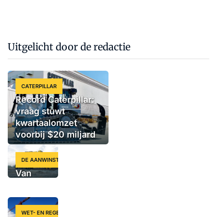
Uitgelicht door de redactie
CATERPILLAR
Record Caterpillar:
vraag stuwt
kwartaalomzet
voorbij $20 miljard
DE AANWINST
Van
Zweedse
krachtpatser
tot slimme
WET- EN REGELGEVING