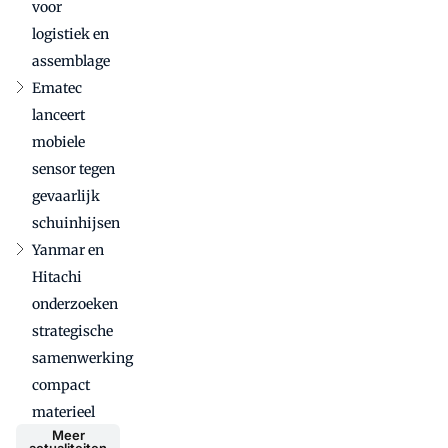
voor
logistiek en
assemblage
Ematec
lanceert
mobiele
sensor tegen
gevaarlijk
schuinhijsen
Yanmar en
Hitachi
onderzoeken
strategische
samenwerking
compact
materieel
Meer
actualiteiten