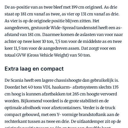
De as-positie van as twee bleef met 199 cm origineel. As drie
staat op 181 cm vanaf as twee, as vier op 131 cm vanaf as drie.
As vier is op de originele positie blijven zitten. Het
aangedreven, gestuurde Wide-Spread tandemstel heeft een as-
afstand van 181 cm. Daarmee komen de aslasten van voor naar
achter op twee keer 10 ton, 7,5 ton voor de middelste as en twee
keer 11,5 ton voor de aangedreven assen. Dat zorgt voor een
totaal GVW (Gross Vehicle Weight) van 50 ton.
Extra laag en compact
De Scania heeft een lagere chassishoogte dan gebruikelijk is.
Doordat het 40 tons VDL haakarm- afzetsysteem slechts 135
cm hoog is kunnen afzetbakken tot 265 cm hoogte vervoerd
worden. Bijkomend voordeel is de grote stabiliteit en de
optimale afrolhoek voor afzetcontainers. Verder is de truck
compact gebouwd, met een Y- vormige brandstoftank aan de
rechterkant tussen as twee en drie. De uitlaatdemper zit op de