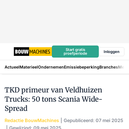
Start gratis
Inloggen
proefperiode
Actueel
Materieel
Ondernemen
Emissiebeperking
Branches
Mens
TKD primeur van Veldhuizen
Trucks: 50 tons Scania Wide-
Spread
Redactie BouwMachines
Gepubliceerd: 07 mei 2025
Gewijzigd: 09 mei 2025