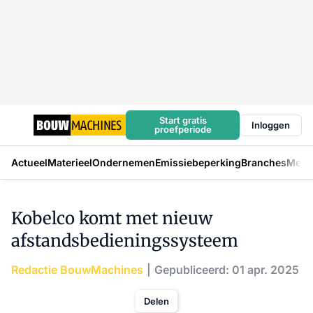
Start gratis
Inloggen
proefperiode
Actueel
Materieel
Ondernemen
Emissiebeperking
Branches
Mens
Kobelco komt met nieuw
afstandsbedieningssysteem
Redactie BouwMachines
Gepubliceerd: 01 apr. 2025
Delen