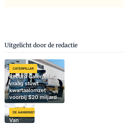
Uitgelicht door de redactie
CATERPILLAR
Record Caterpillar:
vraag stuwt
kwartaalomzet
voorbij $20 miljard
DE AANWINST
Van
Zweedse