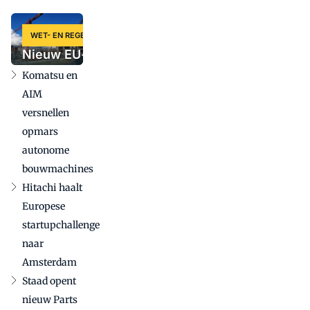
krachtpatser
tot slimme
WET- EN REGELGEVING
krol: vijf
Nieuw EU-voorstel
nieuwe
voor
Komatsu en
machines
aanbestedingregels
op een rij
AIM
kan grote gevolgen
versnellen
hebben voor
opmars
bouwmachinesector
autonome
bouwmachines
Hitachi haalt
Europese
startupchallenge
naar
Amsterdam
Staad opent
nieuw Parts