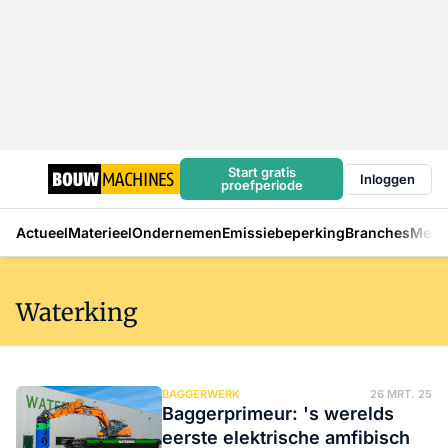
Start gratis
Inloggen
proefperiode
Actueel
Materieel
Ondernemen
Emissiebeperking
Branches
Mens
Waterking
BAGGERWERK
26 MRT. 25
Baggerprimeur: 's werelds
eerste elektrische amfibisch