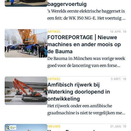
baggervoertuig
's Werelds eerste elektrische baggerset is
een feit: de WK 350 NG-E. Het voertuig is
een samenwerking tussen Staad en
Waterking.
ARTIKEL
18 APR. 19
FOTOREPORTAGE | Nieuwe
machines en ander moois op
de Bauma
De Bauma in München was vorige week
goed voor de lancering van een forse
reeks nieuwe machines. Daarnaast was
er nog heel veel ander moois te zien.
ARTIKEL
5 MRT. 19
Amfibisch rijwerk bij
Bekijk hieronder een fotoreportage om
Waterking doorlopend in
een indruk te krijgen. Onder elke foto
ontwikkeling
staat steeds een toelichtende tekst.
Het rijwerk onder een amfibische
graafmachine is niet te vergelijken met
dat van een standaard machine. Het
werken in het water in combinatie met
NIEUWS
31 JAN. 19