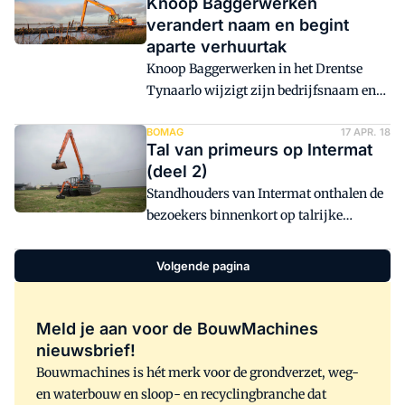
Knoop Baggerwerken
extreem breed loopwerk vereist
verandert naam en begint
technisch gezien nogal wat. Extra
aparte verhuurtak
krachtige rijmotoren, meerdere
Knoop Baggerwerken in het Drentse
kettingen. Dan nog is slijtage niet te
Tynaarlo wijzigt zijn bedrijfsnaam en
vermijden. Om die te beteugelen, staat de
begint een aparte verhuurtak.
ontwikkeling van deze rijwerken niet
BOMAG
17 APR. 18
stil.
Tal van primeurs op Intermat
(deel 2)
Standhouders van Intermat onthalen de
bezoekers binnenkort op talrijke
primeurs. BouwMachines brengt in
twee etappes een overzicht.
Volgende pagina
Meld je aan voor de BouwMachines
nieuwsbrief!
Bouwmachines is hét merk voor de grondverzet, weg-
en waterbouw en sloop- en recyclingbranche dat