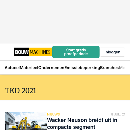
Start gratis
Inloggen
proefperiode
Actueel
Materieel
Ondernemen
Emissiebeperking
Branches
Mens
TKD 2021
NIEUWS
8 JUL. 21
Wacker Neuson breidt uit in
compacte segment