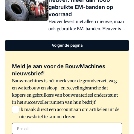
Foundiz ziet goede mogelijkheden in de
gebruikte EM-banden op
Benelux voor de SR-35 EVO omdat het
voorraad
een machine is met hoge
Heuver levert niet alleen nieuwe, maar
paalproductiesnelheid. De compacte
ook gebruikte EM-banden. Heuver is
afmetingen resulteren in lage
daarmee een van de weinige leveranciers
transportkosten.
die gebruikte banden en velgen
Volgende pagina
innemen, beoordelen en weer verkopen.
Meld je aan voor de BouwMachines
nieuwsbrief!
Bouwmachines is hét merk voor de grondverzet, weg-
en waterbouw en sloop- en recyclingbranche dat
kopers en gebruikers van bouwmaterieel ondersteunt
in het succesvoller runnen van hun bedrijf.
Ik maak direct een account aan om artikelen uit de
nieuwsbrief te kunnen lezen.
E-mail