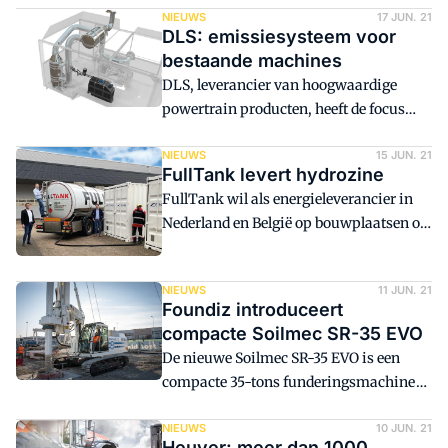
NIEUWS
17 JUN. 21
DLS: emissiesysteem voor
bestaande machines
DLS, leverancier van hoogwaardige
powertrain producten, heeft de focus
uitgebreid met green mobility
oplossingen voor betere
NIEUWS
15 JUN. 21
FullTank levert hydrozine
omstandigheden voor mens en milieu,
FullTank wil als energieleverancier in
zoals een emissiesysteem voor
Nederland en België op bouwplaatsen of
bestaande machines. Ook richt DLS zich
iedere willekeurige locatie ook
op smart mobility oplossingen voor
emissieloos stroom kunnen leveren. Het
meer datagedreven mobiliteit.
NIEUWS
11 JUN. 21
bedrijf heeft daarom een Hydrozine
Foundiz introduceert
Aggregaat van Dens gekocht.
compacte Soilmec SR-35 EVO
De nieuwe Soilmec SR-35 EVO is een
compacte 35-tons funderingsmachine
met nog meer vermogen en flexibiliteit
ten opzichte van de vorige generatie.
NIEUWS
10 JUN. 21
Heuver: meer dan 1000