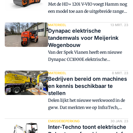
Met de HD+ 120i V-VIO voegt Hamm nog
een model toe aan de uitgebreide range
van walsen. Het nieuwe model kan
verdichten met keuze uit vibratie of
MATERIEEL
13 MRT. 23
Dynapac elektrische
oscillatie.
tandemwals voor Meijerink
Wegenbouw
Van der Spek Vianen heeft een nieuwe
Dynapac CC1000E elektrische
tandemwals geleverd aan Meijerink
Wegenbouw. Naast de door Van der Spek
MATERIEEL
8 MRT. 23
Bedrijven bereid om machines
onlangs geleverde elektrisch
en kennis beschikbaar te
aangedreven ATC 100S asfalt thermo
stellen
container, is nu ook deze Dynapac aan
Delen lijkt het nieuwe werkwoord in de
het machinepark toegevoegd.
gww. Dat merkten we op InfraTech,
maar ook toen De Groene Koers een
oproep deed voor een aannemer die een
EMISSIEBEPERKING
30 JAN. 23
Inter-Techno toont elektrische
emissievrij project op de Veluwe gaat