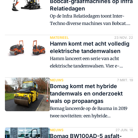
Bobcat-graafmachines op Infra
realiseren. 'Wie wil zijn emissievrij
Relatiedagen
machine hiervoor uitlenen?', was een
Op de Infra Relatiedagen toont Inter-
vraag die niet aan dovemans oren was
Techno diverse machines van Bobcat.
gericht. Tientallen bedrijven reageerden.
Omdat Inter-Techno op de stand veel
aandacht besteedt aan elektrisch
MATERIEEL
23 NOV. 22
Hamm komt met acht volledig
materieel, hebben de E10e, de E19e en de
elektrische tandemwalsen
door Inter-Techno zelf omgebouwde
Hamm lanceert een serie van acht
E35e elektrische graafmachine een
elektrische tandemwalsen. Vier e-
prominente plek op de stand gekregen,
modellen zijn voorzien van
aldus Bobcat.
oscillatietechnologie, waarvan twee
NIEUWS
7 MRT. 19
Bomag komt met hybride
combinatiewalsen. Behalve dat deze
tandemwals en onderzoekt
modellen geen schadelijke stoffen
wals op propaangas
uitstoten, veroorzaken ze ook nog eens
Bomag lanceerde op de Bauma in 2019
zeer weinig trillingen.
twee noviteiten: een hybride
tandemwals en een studiemodel van een
lichte wals op propaangas.
NIEUWS
27 JUN. 18
Bomag BW100AD-5 asfalt-