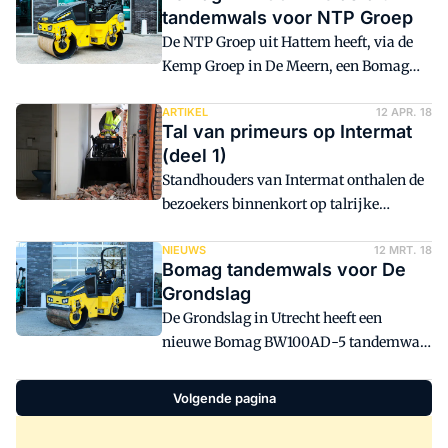
tandemwals voor NTP Groep
De NTP Groep uit Hattem heeft, via de
Kemp Groep in De Meern, een Bomag
BW100AD-5 knikgestuurde tandemwals
in ontvangst genomen. De machine is
ARTIKEL
12 APR. 18
Tal van primeurs op Intermat
afgeleverd inclusief stoelverwarming
(deel 1)
voor extra comfort voor de machinist.
Standhouders van Intermat onthalen de
bezoekers binnenkort op talrijke
primeurs. Fonkelnieuwe machines,
nieuwe motoren, nieuwe tiltrotators; het
NIEUWS
12 MRT. 18
Bomag tandemwals voor De
is te veel om op te noemen.
Grondslag
BouwMachines brengt in twee etappes
De Grondslag in Utrecht heeft een
een overzicht. Vandaag deel 1.
nieuwe Bomag BW100AD-5 tandemwals
in gebruik genomen. De 2,5 tons Bomag
heeft een vermogen van 24,3 kW en een
Volgende pagina
werkbreedte van 1.000 mm.