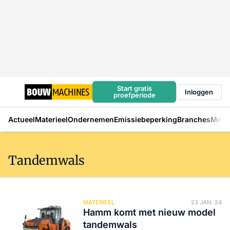
Start gratis
Inloggen
proefperiode
Actueel
Materieel
Ondernemen
Emissiebeperking
Branches
Mens
Tandemwals
MATERIEEL
23 JAN. 24
Hamm komt met nieuw model
tandemwals