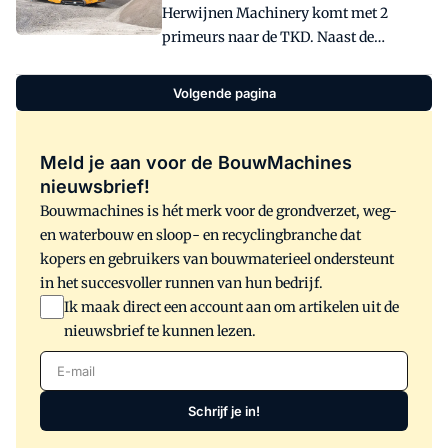
Herwijnen Machinery komt met 2
Kleemzand de schudzeef van McCloskey
primeurs naar de TKD. Naast de
als beste uit de bus.
rupsmobiele MPB 20.55 G trommelzeef
van Pronar, toont Herwijnen ook de
Volgende pagina
nieuwste rupsmobiele transportband.
Meld je aan voor de BouwMachines
nieuwsbrief!
Bouwmachines is hét merk voor de grondverzet, weg-
en waterbouw en sloop- en recyclingbranche dat
kopers en gebruikers van bouwmaterieel ondersteunt
in het succesvoller runnen van hun bedrijf.
Ik maak direct een account aan om artikelen uit de
nieuwsbrief te kunnen lezen.
E-mail
Schrijf je in!