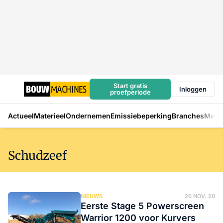
Start gratis
Inloggen
proefperiode
Actueel
Materieel
Ondernemen
Emissiebeperking
Branches
Mens
Schudzeef
NIEUWS
26 NOV. 20
Eerste Stage 5 Powerscreen
Warrior 1200 voor Kurvers