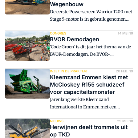
Wegenbouw
De eerste Powerscreen Warrior 1200 met
Stage 5-motor is in gebruik genomen
door Kurvers Wegenbouw in Heerlen. De
nieuwe Warrior 1200 is uitgerust met
CONGRES
14 MEI 19
BVOR Demodagen
een zeer agressieve zeefbox om ook zeer
'Code Groen' is dit jaar het thema van de
moeilijk zeefbare producten te kunnen
BVOR-Demodagen. De BVOR-
verwerken.
Demodagen worden gehouden op 5 en 6
juni bij Bruins & Kwast Biomass
INZET IN DE PRAKTIJK
20 FEB. 19
Management in Goor.
Kleemzand Emmen kiest met
McCloskey R155 schudzeef
voor capaciteitsmonster
Jarenlang werkte Kleemzand
International in Emmen met een
sterrenzeef en trommelzeef om grond uit
te zeven, maar dit keer koos het bedrijf
NIEUWS
29 MEI 18
Herwijnen deelt trommels uit
weloverwogen voor een schudzeef. Na
op TKD
demo's met diverse merken kwam voor