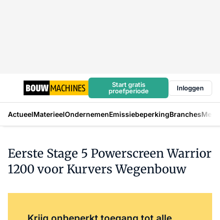
Start gratis
Inloggen
proefperiode
Actueel
Materieel
Ondernemen
Emissiebeperking
Branches
Mens
Eerste Stage 5 Powerscreen Warrior
1200 voor Kurvers Wegenbouw
Log in
om dit artikel te lezen.
Krijg onbeperkt toegang tot alle