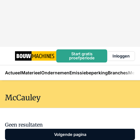
Start gratis
Inloggen
proefperiode
Actueel
Materieel
Ondernemen
Emissiebeperking
Branches
Mens
McCauley
Geen resultaten
Volgende pagina