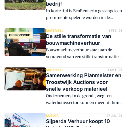
bedrijf
In korte tijd is EcoRent erin geslaagd een
prominente speler te worden in de
verhuur van graafmachines, wielladers
en wieldumpers. Da's best bijzonder
MATERIEEL
11 FEB. 26
GESPONSORD
De stille transformatie van
voor een bedrijf dat alleen elektrische
bouwmachineverhuur
machines verhuurt. De kracht lijkt 'm te
Bouwmachineverhuur staat aan de
zitten in accutechniek, korte lijnen en
vooravond van een stille transformatie.
een hoge servicegraad. Twee gebruikers
Waar de dagelijkse operatie lange tijd
aan het woord.
draaide om beschikbaarheid en
MATERIEEL
1 OKT. 25
Samenwerking Planmeister en
logistiek, bepalen nu data, inzicht en
Troostwijk Auctions voor
flexibiliteit hoe verhuurbedrijven grip
snelle verkoop materieel
houden op materieel en processen.
Ondernemers in de grond-, weg- en
Digitalisering is daarbij geen
waterbouwsector kunnen meer uit hun
ondersteunend hulpmiddel meer, maar
stilstaande materieel halen. Planmeister
de sleutel tot overzicht, efficiëntie en
en Troostwijk Auctions werken samen
KUBOTA
17 JUL. 25
continuïteit.
Sijperda Verhuur koopt 10
zodat gebruikers van Planmeister hun