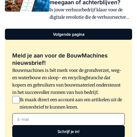
meegaan of achterblijven?
geïnformeerd over deze duurzame
Is jouw verhuurbedrijf klaar voor de
alternatieven? De Boels Rental
digitale revolutie die de verhuursector
Bouwindex* heeft dit onderzocht en
transformeert? Digitalisering is allang
biedt inzicht in de perceptie en het
geen optie meer, maar een noodzaak
gebruik van dergelijk materieel binnen
Volgende pagina
voor het voortbestaan van een
de sector. Glenn Verburg, Director Fleet
verhuurbedrijf. Gelukkig kan goede
Procurement bij Boels, deelt de vijf
verhuursoftware je hierbij helpen.
Meld je aan voor de BouwMachines
meest voorkomende feiten en fabels.
nieuwsbrief!
Bouwmachines is hét merk voor de grondverzet, weg-
en waterbouw en sloop- en recyclingbranche dat
kopers en gebruikers van bouwmaterieel ondersteunt
in het succesvoller runnen van hun bedrijf.
Ik maak direct een account aan om artikelen uit de
nieuwsbrief te kunnen lezen.
E-mail
Schrijf je in!