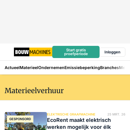
Start gratis
Inloggen
proefperiode
Actueel
Materieel
Ondernemen
Emissiebeperking
Branches
Mens
Materieelverhuur
ELEKTRISCHE GRAAFMACHINE
25 MRT. 26
GESPONSORD
EcoRent maakt elektrisch
werken mogelijk voor élk