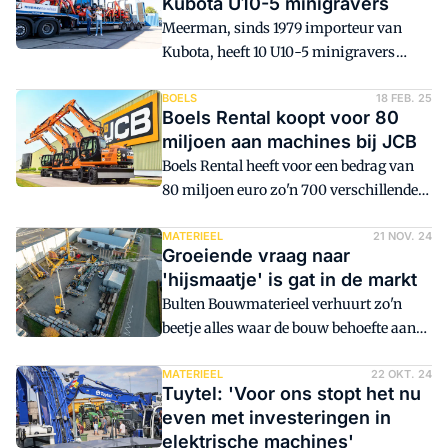
Kubota U10-5 minigravers
machines niet alleen kunnen verhuren,
Meerman, sinds 1979 importeur van
maar nu ook eenvoudig en snel laten
Kubota, heeft 10 U10-5 minigravers
veilen. Rechtstreeks vanuit het platform.
afgeleverd bij Sijperda Verhuur.
BOELS
18 FEB. 25
Boels Rental koopt voor 80
miljoen aan machines bij JCB
Boels Rental heeft voor een bedrag van
80 miljoen euro zo'n 700 verschillende
machines bij het Britse JCB gekocht.
MATERIEEL
21 NOV. 24
Groeiende vraag naar
'hijsmaatje' is gat in de markt
Bulten Bouwmaterieel verhuurt zo'n
beetje alles waar de bouw behoefte aan
heeft: van minigraafmachine, trilplaat
en rolsteiger tot grondboor, aggregaat en
MATERIEEL
22 OKT. 24
Tuytel: 'Voor ons stopt het nu
schaftwagen. Maar ontwikkelt in de
even met investeringen in
Achterhoek ook veel nieuwe
elektrische machines'