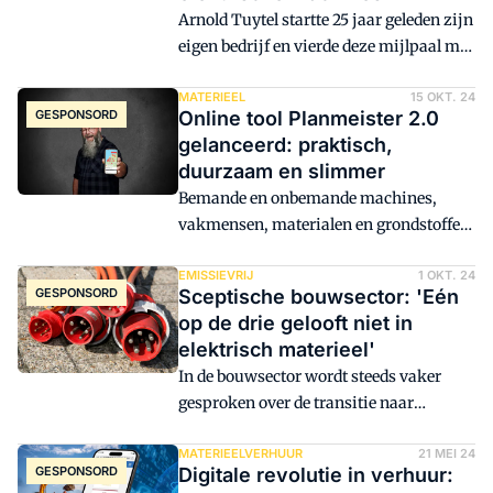
initiatieven, zoals die met de eigen
Arnold Tuytel startte 25 jaar geleden zijn
Giraffe Cranes.
eigen bedrijf en vierde deze mijlpaal met
een drukbezochte open dag en
feestavond. Wat ooit begon op de
MATERIEEL
15 OKT. 24
GESPONSORD
Online tool Planmeister 2.0
ouderlijke boerderij met één minigraver
gelanceerd: praktisch,
is uitgegroeid tot een multidisciplinaire
duurzaam en slimmer
verhuurder met een professionele werf,
Bemande en onbemande machines,
een nieuw kantoorpand en 55 vaste
vakmensen, materialen en grondstoffen:
medewerkers. Met name de afgelopen
ze zijn overal nodig en planners werken
tien jaar is het bedrijf fors gegroeid.
zich een slag in de rondte om ze overal
EMISSIEVRIJ
1 OKT. 24
GESPONSORD
Sceptische bouwsector: 'Eén
op tijd te krijgen. Planmeister maakt het
op de drie gelooft niet in
deze planners een stuk makkelijker door
elektrisch materieel'
vraag en aanbod overzichtelijk bij
In de bouwsector wordt steeds vaker
elkaar te brengen.
gesproken over de transitie naar
emissievrij, elektrisch materieel. De
vraag blijft: hoe goed zijn
MATERIEELVERHUUR
21 MEI 24
GESPONSORD
Digitale revolutie in verhuur:
bouwprofessionals werkelijk