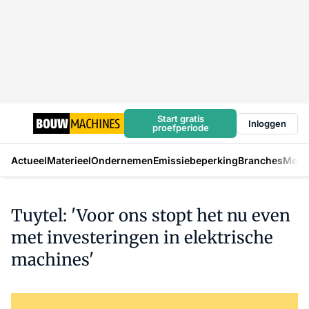
Start gratis
Inloggen
proefperiode
Actueel
Materieel
Ondernemen
Emissiebeperking
Branches
Mens
Tuytel: 'Voor ons stopt het nu even
met investeringen in elektrische
machines'