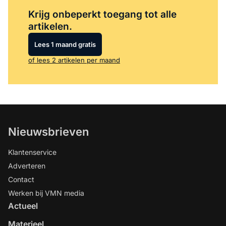
Log in
om dit artikel te lezen.
Krijg onbeperkt toegang tot alle
artikelen.
Lees 1 maand gratis
of lees 2 artikelen per maand
Nieuwsbrieven
Klantenservice
Adverteren
Contact
Werken bij VMN media
Actueel
Materieel