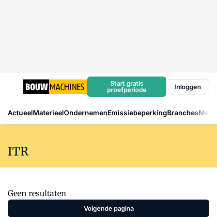
Start gratis
Inloggen
proefperiode
Actueel
Materieel
Ondernemen
Emissiebeperking
Branches
Mens
ITR
Geen resultaten
Volgende pagina