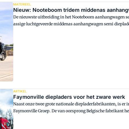
MATERIEEL
Nieuw: Nooteboom tridem middenas aanhang
De nieuwste uitbreiding in het Nooteboom aanhangwagen se
assige luchtgeveerde middenas aanhangwagen semi dieplad
33-03(EB), is geschikt voor het transport van kleinere en 
met name in landen als Frankrijk, België en Scandinavië.
ARTIKEL
Faymonville diepladers voor het zware werk
Naast onze twee grote nationale diepladerfabrikanten, is er i
Faymonville Groep. De van oorsprong Belgische fabrikant hee
België, maar bouwt ook diepladers in Luxemburg, Polen, Ital