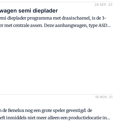
28 SEP. 22
wagen semi dieplader
mi dieplader programma met draaischamel, is de 3-
er met centrale assen. Deze aanhangwagen, type ASDS-
middelgrote machines. Dit type aanhangwagen zien we
16 NOV. 21
n de Benelux nog een grote speler gevestigd: de
ft inmiddels niet meer alleen een productielocatie in
ië en Rusland.