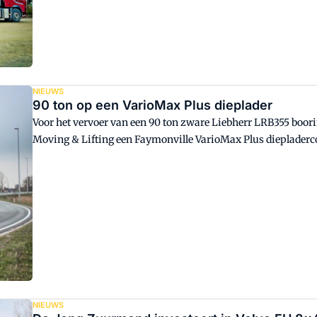
NIEUWS
90 ton op een VarioMax Plus dieplader
Voor het vervoer van een 90 ton zware Liebherr LRB355 boorin
Moving & Lifting een Faymonville VarioMax Plus diepladerc
Belgische kustplaats Knokke ingezet bij de bouw van een 
NIEUWS