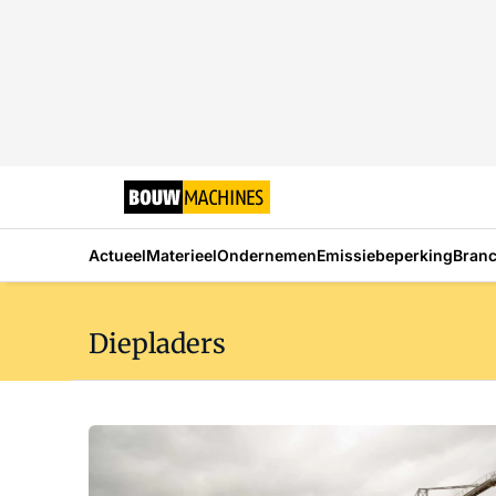
Actueel
Materieel
Ondernemen
Emissiebeperking
Bran
Diepladers