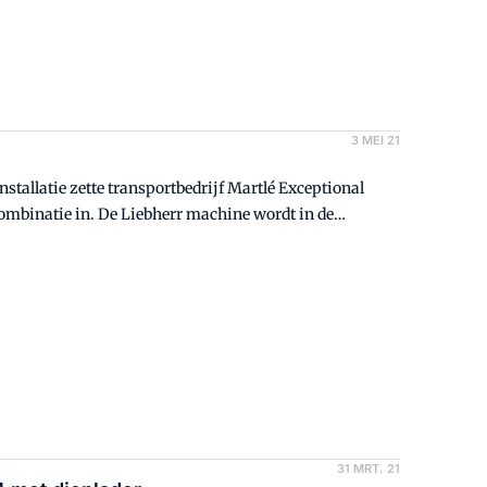
3 MEI 21
stallatie zette transportbedrijf Martlé Exceptional
ombinatie in. De Liebherr machine wordt in de
nieuw wooncomplex.
31 MRT. 21