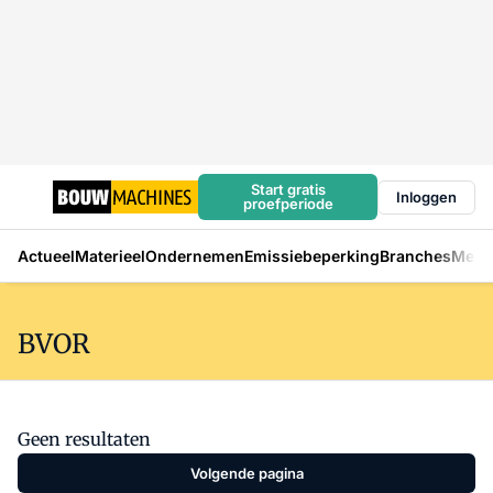
Start gratis
Inloggen
proefperiode
Actueel
Materieel
Ondernemen
Emissiebeperking
Branches
Mens
BVOR
Geen resultaten
Volgende pagina