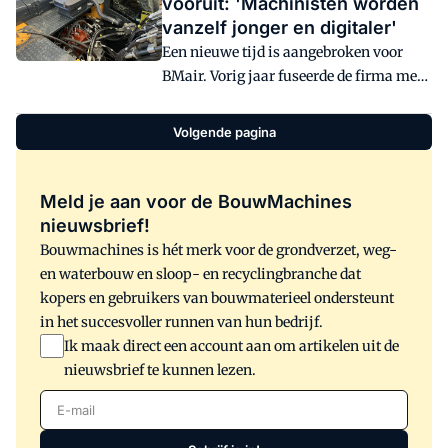
vooruit: 'Machinisten worden
stap in cabinefiltratie voor de
vanzelf jonger en digitaler'
bouwsector.
Een nieuwe tijd is aangebroken voor
BMair. Vorig jaar fuseerde de firma met
Freshfilter, eerder al met het Duitse
Amberg. Een Brabantse marktleider. In
Volgende pagina
Raamsdonkveer voelt men de
verantwoordelijkheid die dat met zich
meebrengt
Meld je aan voor de BouwMachines
nieuwsbrief!
Bouwmachines is hét merk voor de grondverzet, weg-
en waterbouw en sloop- en recyclingbranche dat
kopers en gebruikers van bouwmaterieel ondersteunt
in het succesvoller runnen van hun bedrijf.
Ik maak direct een account aan om artikelen uit de
nieuwsbrief te kunnen lezen.
E-mail