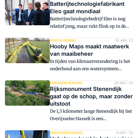
Batterijtechnologiefabrikant
Eleo gaat mondiaal
Batterijtechnologiebedrijf Eleo is nog
relatief jong, maar rukt flink op in de
vaart der volkeren. Machinefabrikant
Yanmar heeft een meerderheidsaandeel
DIGITALISERING
12 JAN. 23
Hooby Maps maakt maatwerk
genomen in het Helmondse bedrijf, dat
van maaibeheer
vorig jaar een gloednieuw pand opende
In tijden van klimaatverandering is het
en onlangs koning Willem-Alexander op
onderhoud aan ons watersysteem
bezoek kreeg.
relevanter dan ooit. Waterschappen
zoeken continu naar innovaties om hun
EMISSIEBEPERKING
20 DEC. 22
Rijksmonument Stenendijk
werk beter en efficiënter te maken.
gaat op de schop, maar zonder
Machinebouwer Marco Hobelman
uitstoot
draagt daaraan bij met Hooby Maps, dat
De 1,3 kilometer lange Stenendijk bij het
tijdens het maaien 3D-visualisaties van
Overijsselse Hasselt is een
de watergangen maakt.
rijksmonument van meer dan
vijfhonderd jaar oud. De waterkering,
EMISSIEBEPERKING
6 DEC. 22