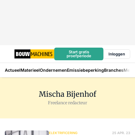
Start gratis
Inloggen
proefperiode
Actueel
Materieel
Ondernemen
Emissiebeperking
Branches
Mens
Mischa Bijenhof
Freelance redacteur
ELEKTRIFICERING
25 APR. 23