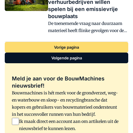
verhuurbedrijven willen
elektrisch, met verwisselbare
spelen bij een emissievrije
powerboxen.
bouwplaats
De toenemende vraag naar duurzaam
materieel heeft flinke gevolgen voor de
verhuursector. Er moet geïnvesteerd
worden, maar er verandert meer.
Vorige pagina
Huurbedrijven anticiperen niet alleen op
Volgende pagina
de vraag, maar gooien ook hun kennis
in de strijd om het voortouw te nemen in
de route naar een emissievrije toekomst.
Meld je aan voor de BouwMachines
nieuwsbrief!
Bouwmachines is hét merk voor de grondverzet, weg-
en waterbouw en sloop- en recyclingbranche dat
kopers en gebruikers van bouwmaterieel ondersteunt
in het succesvoller runnen van hun bedrijf.
Ik maak direct een account aan om artikelen uit de
nieuwsbrief te kunnen lezen.