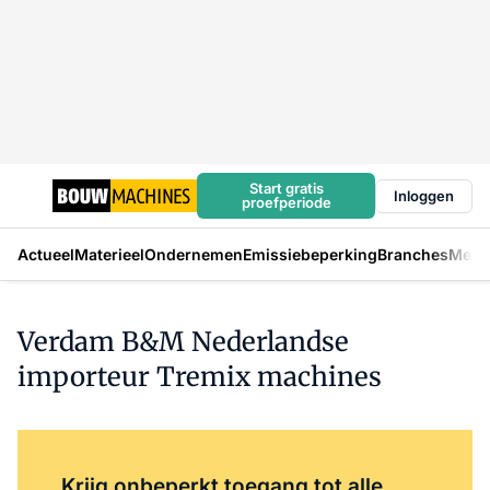
Start gratis
Inloggen
proefperiode
Actueel
Materieel
Ondernemen
Emissiebeperking
Branches
Mens
Verdam B&M Nederlandse
importeur Tremix machines
Log in
om dit artikel te lezen.
Krijg onbeperkt toegang tot alle