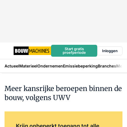
Start gratis
Inloggen
proefperiode
Actueel
Materieel
Ondernemen
Emissiebeperking
Branches
Mens
Meer kansrijke beroepen binnen de
bouw, volgens UWV
Log in
om dit artikel te lezen.
Krijg onbeperkt toegang tot alle