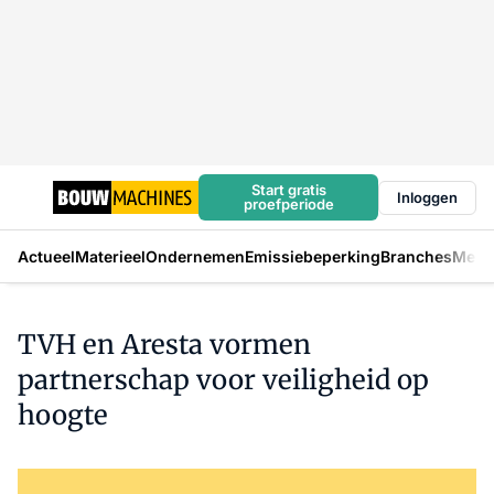
Start gratis
Inloggen
proefperiode
Actueel
Materieel
Ondernemen
Emissiebeperking
Branches
Mens
TVH en Aresta vormen
partnerschap voor veiligheid op
hoogte