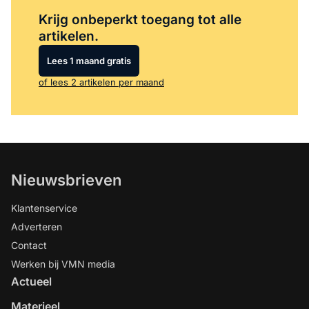
Log in
om dit artikel te lezen.
Krijg onbeperkt toegang tot alle
artikelen.
Lees 1 maand gratis
of lees 2 artikelen per maand
Nieuwsbrieven
Klantenservice
Adverteren
Contact
Werken bij VMN media
Actueel
Materieel