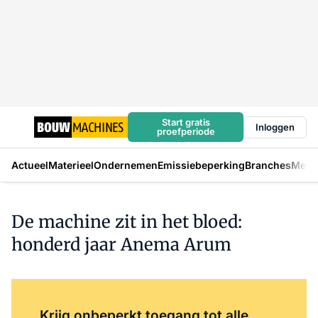
Start gratis
Inloggen
proefperiode
Actueel
Materieel
Ondernemen
Emissiebeperking
Branches
Mens
De machine zit in het bloed:
honderd jaar Anema Arum
Log in
om dit artikel te lezen.
Krijg onbeperkt toegang tot alle