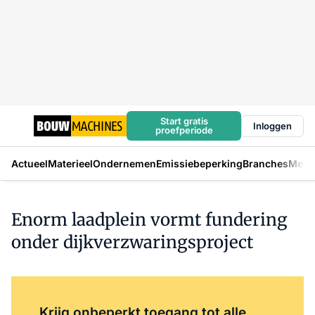
Start gratis
Inloggen
proefperiode
Actueel
Materieel
Ondernemen
Emissiebeperking
Branches
Mens
Enorm laadplein vormt fundering
onder dijkverzwaringsproject
Log in
om dit artikel te lezen.
Krijg onbeperkt toegang tot alle