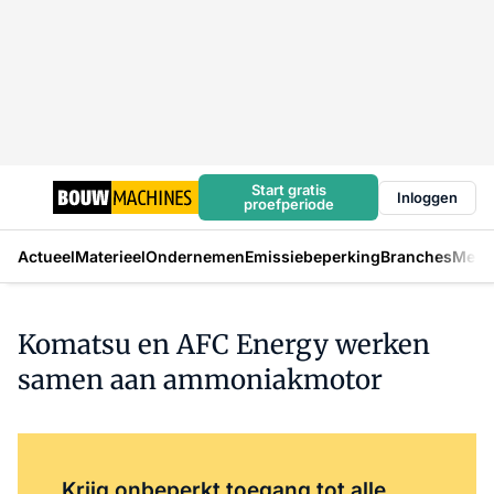
Start gratis
Inloggen
proefperiode
Actueel
Materieel
Ondernemen
Emissiebeperking
Branches
Mens
Komatsu en AFC Energy werken
samen aan ammoniakmotor
Log in
om dit artikel te lezen.
Krijg onbeperkt toegang tot alle