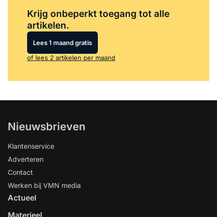
Log in
om dit artikel te lezen.
Krijg onbeperkt toegang tot alle
artikelen.
Lees 1 maand gratis
of lees 2 artikelen per maand
Nieuwsbrieven
Klantenservice
Adverteren
Contact
Werken bij VMN media
Actueel
Materieel