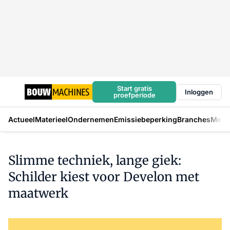
Start gratis
Inloggen
proefperiode
Actueel
Materieel
Ondernemen
Emissiebeperking
Branches
Mens
Slimme techniek, lange giek:
Schilder kiest voor Develon met
maatwerk