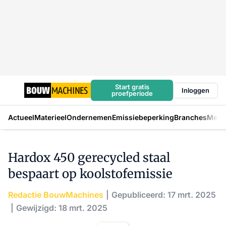
Start gratis
Inloggen
proefperiode
Actueel
Materieel
Ondernemen
Emissiebeperking
Branches
Mens
Hardox 450 gerecycled staal
bespaart op koolstofemissie
Redactie BouwMachines
Gepubliceerd: 17 mrt. 2025
Gewijzigd: 18 mrt. 2025