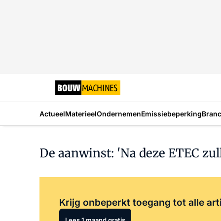
Actueel
Materieel
Ondernemen
Emissiebeperking
Bran
De aanwinst: 'Na deze ETEC zul
Krijg onbeperkt toegang tot alle art
Lees 1 maand gratis