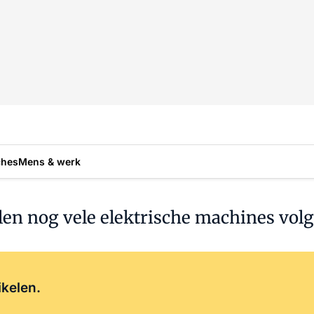
ches
Mens & werk
len nog vele elektrische machines volg
Log in
om dit artikel te lezen.
ikelen.