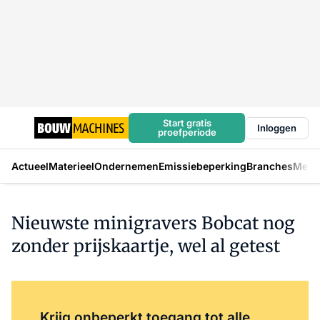
Start gratis
Inloggen
proefperiode
Actueel
Materieel
Ondernemen
Emissiebeperking
Branches
Mens
Nieuwste minigravers Bobcat nog
zonder prijskaartje, wel al getest
Log in
om dit artikel te lezen.
Krijg onbeperkt toegang tot alle