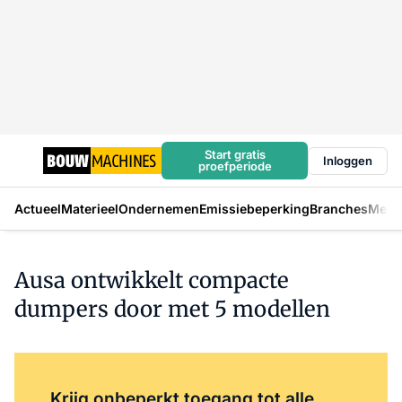
Start gratis
Inloggen
proefperiode
Actueel
Materieel
Ondernemen
Emissiebeperking
Branches
Mens
Ausa ontwikkelt compacte
dumpers door met 5 modellen
Log in
om dit artikel te lezen.
Krijg onbeperkt toegang tot alle