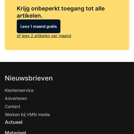
Log in
om dit artikel te lezen.
Krijg onbeperkt toegang tot alle
artikelen.
Lees 1 maand gratis
of lees 2 artikelen per maand
Nieuwsbrieven
Klantenservice
Adverteren
Contact
Werken bij VMN media
Actueel
Materieel