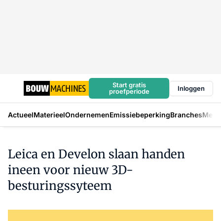
Start gratis
Inloggen
proefperiode
Actueel
Materieel
Ondernemen
Emissiebeperking
Branches
Mens
Leica en Develon slaan handen
ineen voor nieuw 3D-
besturingssyteem