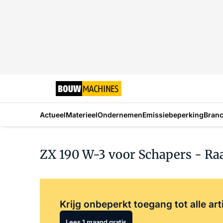
Actueel
Materieel
Ondernemen
Emissiebeperking
Bran
ZX 190 W-3 voor Schapers - R
Krijg onbeperkt toegang tot alle art
Lees 1 maand gratis