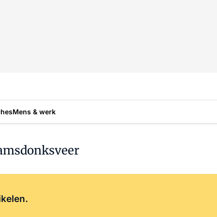
ches
Mens & werk
aamsdonksveer
Log in
om dit artikel te lezen.
ikelen.